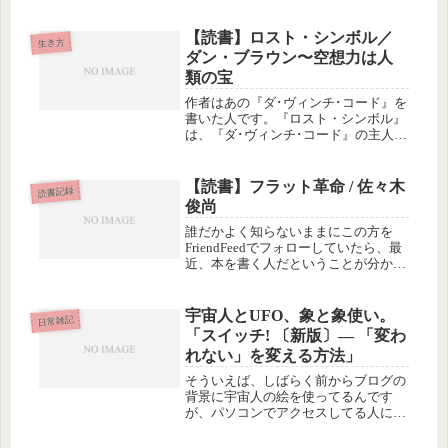
す。みんな、がんばってるかなー？
で、さっきから寝たり起きたりしなが
【読書】ロスト・シンボル／
ら、時々体温を計っているんですが、
生き方
ダン・ブラウン〜空想力は人
だいた...
類の宝
作者はあの『ダ･ヴィンチ･コード』を
書いた人です。『ロスト・シンボル』
は、『ダ･ヴィンチ･コード』の主人公
ラングトンが登場するシリーズ第三作
だそうです。内容は、今回、最後の晩
餐とマグダラのマリアではなくて、フ
【読書】フラット革命 / 佐々木
読書記録
リーメーソンと純粋知性科学。フリ...
俊尚
誰だかよく知らないままにこの方を
FriendFeedでフォローしていたら、最
近、本を書く人だということが分かり
（すみません）^^;Amazonの著作一覧
の中から、面白そうなのを１冊買って
みたのがこの本です。内容は帯のコピ
宇宙人とUFO、象と象使い。
日常雑記
ーそのまま…「大新聞...
「スイッチ! 〔新版〕― 「変わ
れない」を変える方法」
そういえば、しばらく前からブログの
背景に宇宙人の絵を使ってるんです
が、パソコンでアクセスしてる人にし
か見えてないかなー。この宇宙人、可
愛いでしょ？