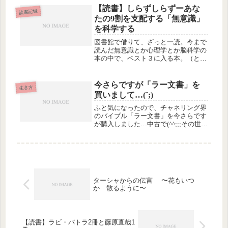
【読書】しらずしらずーあな
読書記録
たの9割を支配する「無意識」
を科学する
図書館で借りて、ざっと一読。今まで
読んだ無意識とか心理学とか脳科学の
本の中で、ベスト３に入る本。（とい
っても、その手の本を全部で何冊くら
い読んだか記憶がないけど）面白かっ
たです。具体的な例をあげて、脳のい
今さらですが「ラー文書」を
生き方
ろんな不思議な機能を教えてくれる本
買いまして…(¨;)
で...
ふと気になったので、チャネリング界
のバイブル「ラー文書」を今さらです
が購入しました…中古で(^^;;;その世界
では有名な本で、1981年頃に行われた
チャネリングの記録だそうです。当時
はまだそういうのが珍しかったよう
で、こんなことを公表するっ...
ターシャからの伝言 〜花もいつ
か 散るように〜
【読書】ラビ・バトラ2冊と藤原直哉1