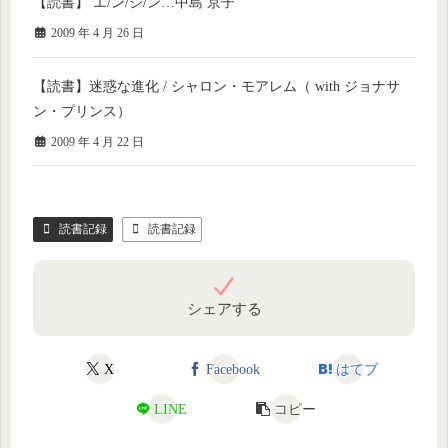
【読書】 エ/ン/ジ/ン…中島 京子
2009 年 4 月 26 日
【読書】迷惑な進化 / シャロン・モアレム（ with ジョナサ
ン・プリンス）
2009 年 4 月 22 日
読書記録
読書記録
シェアする
X
Facebook
はてブ
LINE
コピー