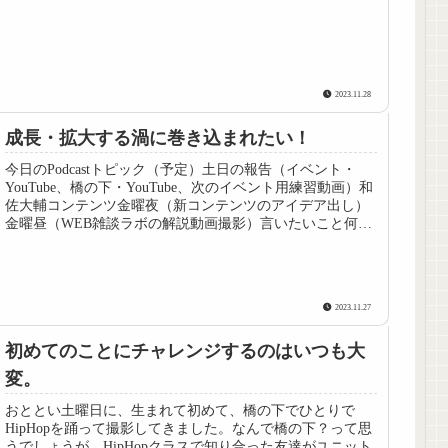
2023.11.28
成長・拡大する渦に巻き込まれたい！
今日のPodcastトピック（予定）土日の報告（イベント・
YouTube、橋の下・YouTube、次のイベント用練習動画）和
佐大輔コンテンツ金曜夜（新コンテンツのアイデア出し）
金曜昼（WEB雑談ラボの解説動画撮影）言いたいこと何も
かもが「慣...
2023.11.27
初めてのことにチャレンジするのはいつも大
変。
おととい土曜日に、生まれて初めて、橋の下でひとりで
HipHopを踊って撮影してきました。なんで橋の下？って思
うでしょうが、HipHopクラスで知り合った友達がユニット