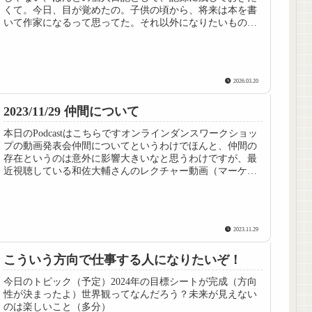
くて。今日、目が覚めたの。子供の頃から、将来は本を書
いて作家になるって思ってた。それ以外になりたいもの
も、就きたい職業もなかったから。本...
2026.03.20
2023/11/29 仲間について
本日のPodcastはこちらですオンラインダンスワークショッ
プの動画発表会仲間についてというわけでほんと、仲間の
存在というのは意外に影響大きいなと思うわけですが、最
近視聴している和佐大輔さんのレクチャー動画（マーケテ
ィング方面）でも、仲間づ...
2023.11.29
こういう方向で仕事する人になりたいぞ！
今日のトピック（予定）2024年の目標シートが完成（方向
性が決まったよ）世界観ってなんだろう？未来が見えない
のは楽しいこと（多分）