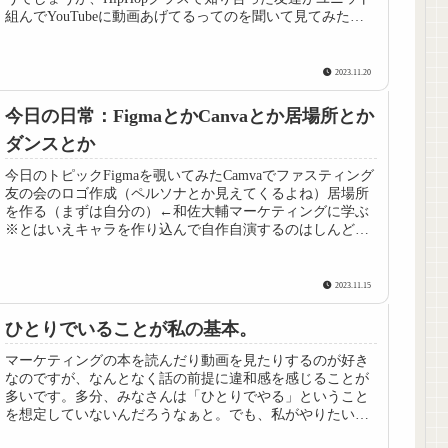
組んでYouTubeに動画あげてるってのを聞いて見てみた
ら、なんとなく河川...
2023.11.20
今日の日常：FigmaとかCanvaとか居場所とか
ダンスとか
今日のトピックFigmaを覗いてみたCamvaでファスティング
友の会のロゴ作成（ペルソナとか見えてくるよね）居場所
を作る（まずは自分の）←和佐大輔マーケティングに学ぶ
※とはいえキャラを作り込んで自作自演するのはしんどい
昨日は火曜WSで、Ca...
2023.11.15
ひとりでいることが私の基本。
マーケティングの本を読んだり動画を見たりするのが好き
なのですが、なんとなく話の前提に違和感を感じることが
多いです。多分、みなさんは「ひとりでやる」ということ
を想定していないんだろうなぁと。でも、私がやりたいこ
とは、まず「ひとりでできること」...