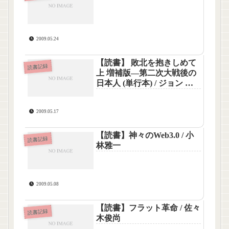
2009.05.24
【読書】 敗北を抱きしめて
読書記録
上 増補版—第二次大戦後の
日本人 (単行本) / ジョン ダ
ワー
2009.05.17
【読書】神々のWeb3.0 / 小
読書記録
林雅一
2009.05.08
【読書】フラット革命 / 佐々
読書記録
木俊尚