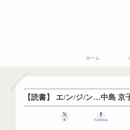
ホーム
【読書】 エ/ン/ジ/ン…中島 京
X
Facebook