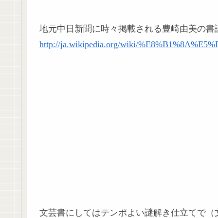
地元中日新聞に時々掲載される豊崎由美の書
http://ja.wikipedia.org/wiki/%E8%B1%8
文芸書にしてはテンポよい謎解き仕立てで（