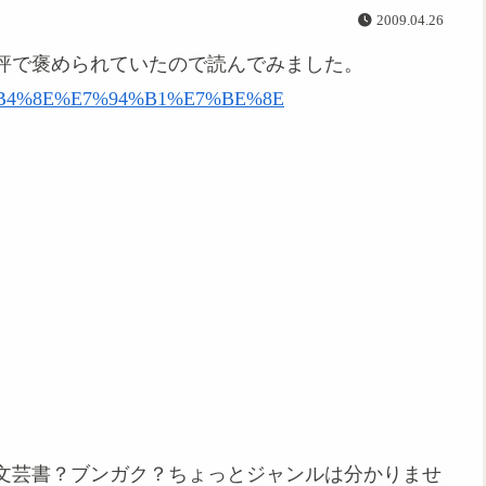
2009.04.26
評で褒められていたので読んでみました。
A%E5%B4%8E%E7%94%B1%E7%BE%8E
文芸書？ブンガク？ちょっとジャンルは分かりませ