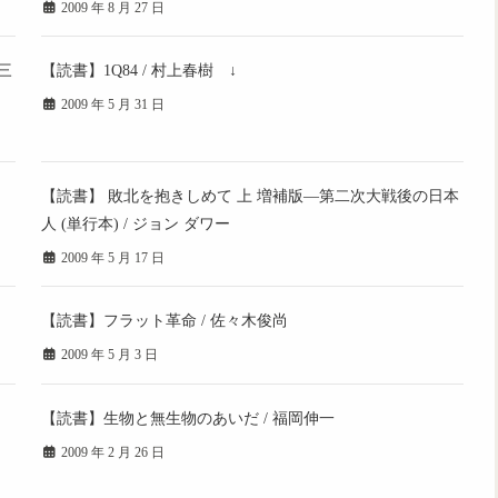
2009 年 8 月 27 日
三
【読書】1Q84 / 村上春樹 ↓
2009 年 5 月 31 日
【読書】 敗北を抱きしめて 上 増補版—第二次大戦後の日本
人 (単行本) / ジョン ダワー
2009 年 5 月 17 日
【読書】フラット革命 / 佐々木俊尚
2009 年 5 月 3 日
【読書】生物と無生物のあいだ / 福岡伸一
2009 年 2 月 26 日