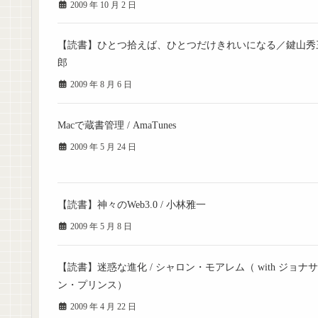
2009 年 10 月 2 日
【読書】ひとつ拾えば、ひとつだけきれいになる／鍵山秀
郎
2009 年 8 月 6 日
Macで蔵書管理 / AmaTunes
2009 年 5 月 24 日
【読書】神々のWeb3.0 / 小林雅一
2009 年 5 月 8 日
【読書】迷惑な進化 / シャロン・モアレム（ with ジョナサ
ン・プリンス）
2009 年 4 月 22 日