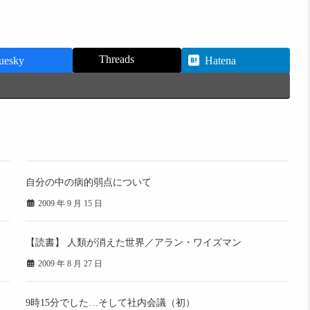
Threads
uesky
Hatena
自分の中の病的弱点について
2009 年 9 月 15 日
【読書】 人類が消えた世界／アラン・ワイズマン
2009 年 8 月 27 日
9時15分でした…そして社内会議（初）