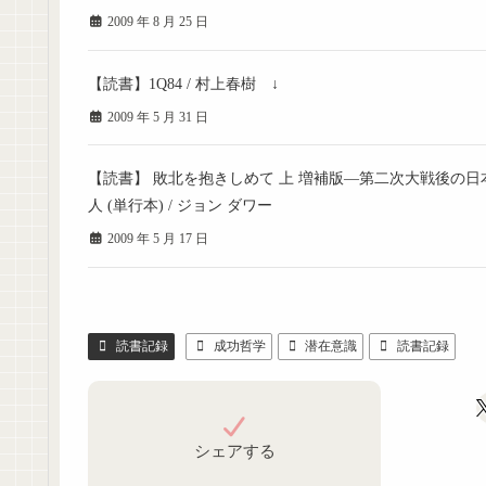
2009 年 8 月 25 日
【読書】1Q84 / 村上春樹 ↓
2009 年 5 月 31 日
【読書】 敗北を抱きしめて 上 増補版—第二次大戦後の日
人 (単行本) / ジョン ダワー
2009 年 5 月 17 日
読書記録
成功哲学
潜在意識
読書記録
シェアする