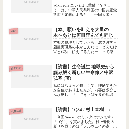
てい...
Wikipediaによれば…華僑（かきょ
う）は、中華人民共和国の中国共産党
政府の定義によると、「中国大陸・台
湾・香港・マカオ以外の国家・地域に
移住しながらも、中国の国籍を持つ漢
民族」を指す呼称である。つまり、本
［本］願いを叶える大量の
UFO
国を離れて世界中で暮らす中国人...
本〜あとは何冊読んでも同じ
本棚の整理をしていたら、成功哲学＝
願望実現系の本がこんなに…どんだけ
富と成功に飢えてるんだー！って感じ
で、恥ずかしいですが、これと同じく
らいの量をAmazonのマーケットプレ
イスで売った記憶があるので、この倍
【読書】生命誕生 地球史から
日常雑記
は読んだってことですね…(~_~...
読み解く新しい生命像／中沢
弘基 (著)
私にはちょっと難しくて、理解できた
か自信がありませんが、内容は多分こ
んな感じ。「 できたばかりの地球が
ちょっと冷え始めて、陸地がなくて全
体が海だった頃に、大量の隕石が降り
注ぐ時期があって、隕石がどかんどか
【読書】1Q84 / 村上春樹 ↓
読書記録
ん衝突する時、いろんな物質ができた
（今回Amazonのリンクはナシです）
よ...
「1Q84」を買いました。村上春樹の
新刊を買うのは「ノルウェイの森」上