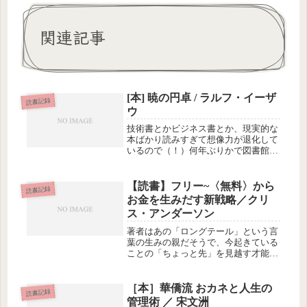
関連記事
[本] 暁の円卓 / ラルフ・イーザ
読書記録
ウ
技術書とかビジネス書とか、現実的な
本ばかり読みすぎて想像力が退化して
いるので（！）何年ぶりかで図書館へ
行って、子ども向けの本をいっぱい借
りてきて読んでます。子ども向けって
言っても、海外のファンタジーをなめ
【読書】フリー~〈無料〉から
読書記録
てはいけません。西洋には子ども向け
お金を生みだす新戦略／クリ
の...
ス・アンダーソン
著者はあの「ロングテール」という言
葉の生みの親だそうで、今起きている
ことの「ちょっと先」を見越す才能の
ある人のようです。今回は主にデジタ
ルコンテンツの「無料」戦略につい
て、詳しく分析・解説してくれていま
［本］華僑流 おカネと人生の
読書記録
す。詳しい内容はこちらなどで紹介し
管理術 ／ 宋文洲