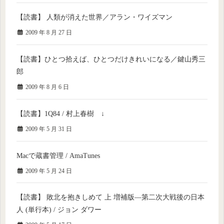
【読書】 人類が消えた世界／アラン・ワイズマン
2009 年 8 月 27 日
【読書】ひとつ拾えば、ひとつだけきれいになる／鍵山秀三
郎
2009 年 8 月 6 日
【読書】1Q84 / 村上春樹 ↓
2009 年 5 月 31 日
Macで蔵書管理 / AmaTunes
2009 年 5 月 24 日
【読書】 敗北を抱きしめて 上 増補版—第二次大戦後の日本
人 (単行本) / ジョン ダワー