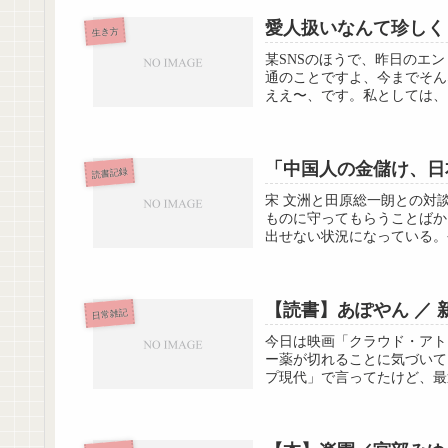
愛人扱いなんて珍しく
生き方
某SNSのほうで、昨日のエ
通のことですよ、今までそん
ええ〜、です。私としては、こ
「中国人の金儲け、日本
読書記録
宋 文洲と田原総一朗との対
ものに守ってもらうことばか
出せない状況になっている。
【読書】あぽやん ／
日常雑記
今日は映画「クラウド・アト
ー薬が切れることに気づいて
プ現代」で言ってたけど、最