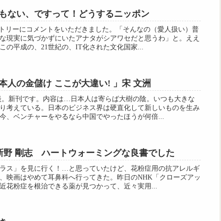
もない、ですって！どうするニッポン
ントリーにコメントをいただきました。「そんなの（愛人扱い）普
な現実に気づかずにいたアナタがシアワセだと思うわ」と。ええ
の平成の、21世紀の、IT化された文化国家...
人の金儲け ここが大違い! 」宋 文洲
談。新刊です。内容は…日本人は寄らば大樹の陰。いつも大きな
り考えている。日本のビジネス界は硬直化して新しいものを生み
今、ベンチャーをやるなら中国でやったほうが何倍...
 新野 剛志 ハートウォーミングな良書でした
ラス」を見に行く！…と思っていたけど、花粉症用の抗アレルギ
、映画はやめて耳鼻科へ行ってきた。昨日のNHK「クローズアッ
近花粉症を根治できる薬が見つかって、近々実用...