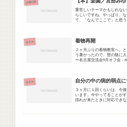
【本】楽園／宮部みゆ
読書記録
重苦しいテーマかもしれない
らしいですね。やっぱり。な
て、「なんでここで」と思う
着物再開
生き方
２ヶ月ぶりの着物教室へ。と
う暑かったので、壁の陰に入
ー名古屋交流会9月オフ会 - #t
自分の中の病的弱点に
生き方
３ヶ月に１回くらいは、今後
います。今やってることがす
揺れが来たときに対応できな