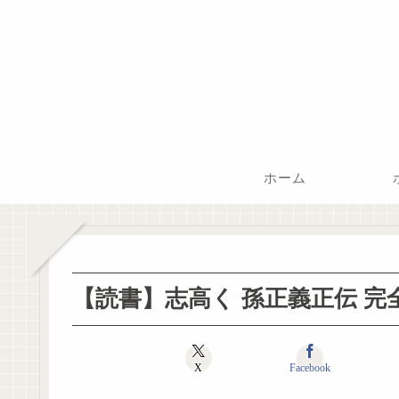
ホーム
【読書】志高く 孫正義正伝 完全
X
Facebook