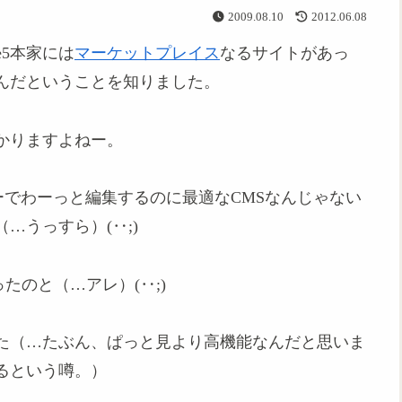
2009.08.10
2012.06.08
te5本家には
マーケットプレイス
なるサイトがあっ
んだということを知りました。
かりますよねー。
メンバーでわーっと編集するのに最適なCMSなんじゃない
…うっすら）(‥;)
たのと（…アレ）(‥;)
た（…たぶん、ぱっと見より高機能なんだと思いま
るという噂。）