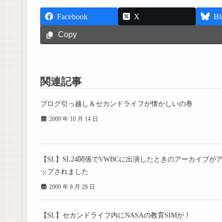
Facebook
X
Bl
Copy
関連記事
ブログ引っ越し＆セカンドライフが懐かしいの巻
2009 年 10 月 14 日
【SL】SL24関係でVWBCに出演したときのアーカイブが
ップされました
2009 年 8 月 28 日
【SL】セカンドライフ内にNASAの教育SIMが！