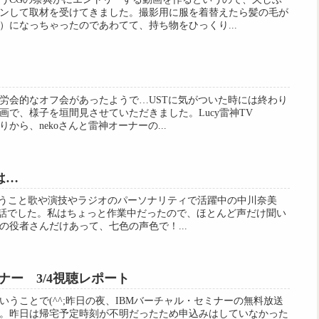
ンして取材を受けてきました。撮影用に服を着替えたら髪の毛が
）になっちゃったのであわてて、持ち物をひっくり...
慰労会的なオフ会があったようで…USTに気がついた時には終わり
画で、様子を垣間見させていただきました。Lucy雷神TV
りから、nekoさんと雷神オーナーの...
は…
いうこと歌や演技やラジオのパーソナリティで活躍中の中川奈美
によるお話でした。私はちょっと作業中だったので、ほとんど声だけ聞い
の役者さんだけあって、七色の声色で！...
ナー 3/4視聴レポート
うことで(^^;昨日の夜、IBMバーチャル・セミナーの無料放送
。昨日は帰宅予定時刻が不明だったため申込みはしていなかった