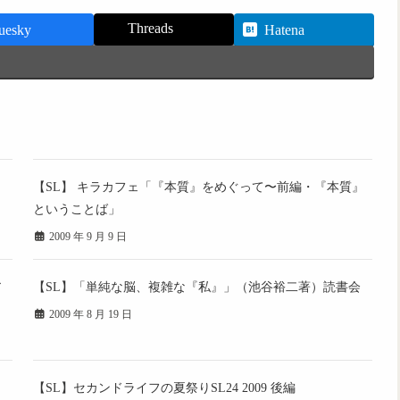
Threads
uesky
Hatena
【SL】 キラカフェ「『本質』をめぐって〜前編・『本質』
ということば」
2009 年 9 月 9 日
ア
【SL】「単純な脳、複雑な『私』」（池谷裕二著）読書会
2009 年 8 月 19 日
【SL】セカンドライフの夏祭りSL24 2009 後編