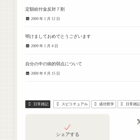
定額給付金反対７割
2009 年 1 月 12 日
明けましておめでとうございます
2009 年 1 月 4 日
自分の中の病的弱点について
2009 年 9 月 15 日
日常雑記
スピリチュアル
成功哲学
日常雑
シェアする