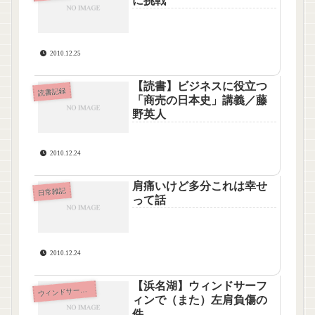
に挑戦
2010.12.25
【読書】ビジネスに役立つ
読書記録
「商売の日本史」講義／藤
野英人
2010.12.24
肩痛いけど多分これは幸せ
日常雑記
って話
2010.12.24
【浜名湖】ウィンドサーフ
ウ
ィンドサーフィン
ィンで（また）左肩負傷の
件