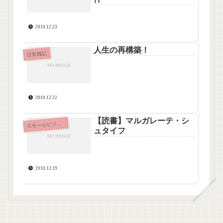
2010.12.23
人生の再構築！
日常雑記
2010.12.22
【読書】マルガレーテ・シ
ス
モールビジネス
ュタイフ
2010.12.19