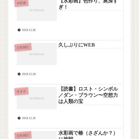
【水彩画】色作り、奥深す
水彩画
ぎ！
2010.12.30
久しぶりにWEB
日常雑記
2010.12.28
【読書】ロスト・シンボル
生き方
／ダン・ブラウン〜空想力
は人類の宝
2010.12.26
水彩画で椿（さざんか？）
日常雑記