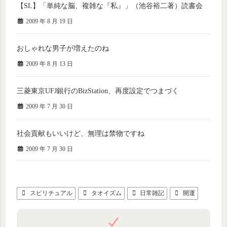
【SL】「単純な脳、複雑な『私』」（池谷裕二著）読書会
2009 年 8 月 19 日
おしゃれな男子が増えたのね
2009 年 8 月 13 日
三菱東京UFJ銀行のBizStation、再度設定でつまづく
2009 年 7 月 30 日
社会貢献もいいけど、無理は禁物ですね
2009 年 7 月 30 日
スピリチュアル
タオイズム
日常雑記
開運