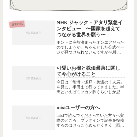
NHK ジャック・アタリ緊急イ
日常雑記
ンタビュー 〜国家を超えて
つながる世界を願う〜
ホントに突然決まったオンエアだった
のでしょうか、ちゃんとした公式ペー
ジが見つけられないんですが^^;昨日
と今日の２回に分けて、ジャック・ア
タリ氏のインタビューがNHKで放送さ
れました。ジャックアタリ「21世紀の
可愛いお椀と株価暴落に関し
歴史」の感想はこちらこの本はす...
て今心がけること
今日は「常滑・瀬戸・美濃の十人展」
を見に、半田まで行ってきました。半
田といえばミツカン酢くらいしか思い
浮かびませんが、今回のグループ展が
開催されたDO LIVING ISSEIDOのギャ
ラリーのある図書館のあたりは閑静な
mixiユーザーの方へ
住宅街で、つとむ先生...
mixiで読んでくださっていた方々へ実
際のところ、プラグインで記事を投稿
するのはけっこうめんどくさく（画像
が削除されちゃう、改行がちょっとア
レ、など微妙な部分で）、mixiの設定