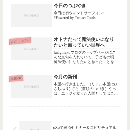
を外部ブログに変えてみたところ、
今日のつぶやき
「IKUKOさんは外部ブログを...
今日は初ウィンドサーフィン♪
#Powered by Twitter Tools.
オトナだって魔法使いになり
スピリチュアル
たいと願っていい世界へ
fusiginekoブログのトップページにこ
んな文句を入れていて…子どもの頃、
魔法使いになりたいと願ったことを覚
えていますか？私たちは、いつまでも
夢と冒険の心を忘れない大人であり続
けたいと思います。これ、自分的には
今月の新刊
読書記録
本気も本気、大まじめにそう...
本屋へ行きました。（リアル本屋はひ
さしぶり）(^^;（前項のつづき）やっ
ぱ、エッジが立った人間としてはこれ
は買いでしょう…なんて(^^;基本ホラ
ーは苦手だけど、鈴木光司さんは以前
から好きです。ご存知、塩野七生さん
の、「ローマ人の物語」完結後...
eXeで経済セミナー＆スピリチュアル