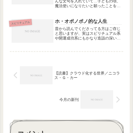
んな文句を入れていて…子どもの頃、
魔法使いになりたいと願ったことを覚
えていますか？私たちは、いつまでも
夢と冒険の心を忘れない大人であり続
けたいと思います。これ、自分的には
ホ・オポノポノ的な人生
スピリチュアル
本気も本気、大まじめにそう...
昔から読んでくださってる方はご存じ
と思いますが、実はスピリチュアル系
や開運成功系にもかなり造詣の深い
（って言うのかしら）私ですが、長い
遍歴の末、行き着いたところは「ホ・
オポノポノ」です。内容は本を読む
か、あるいはWikipediaあたりで確...
【読書】クラウド化する世界／ニコラ
ス・Ｇ・カー
今月の新刊