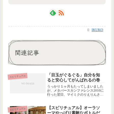
IKUKO
関連記事
「目玉がぐるぐる」自分を知
スピリチュアル
ると安心してがんばれるの巻
うっかり１ヶ月もたってしまいました
が、メタバースカンファレンス2010に
行った翌日、マイミクのりえりんさん
と、渋谷の東急ホテルのロビーでお茶
しながら、オーラ診断をしてもらった
のです！！正確にオーラ診断と呼ぶの
【スピリチュアル】オーラソ
スピリチュアル
かどうか、分かりませんが、とりあ...
ーマやっぱり素敵なボトルだ