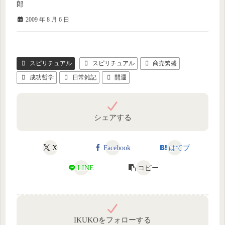
郎
2009 年 8 月 6 日
スピリチュアル
スピリチュアル
商売繁盛
成功哲学
日常雑記
開運
シェアする
X
Facebook
はてブ
LINE
コピー
IKUKOをフォローする