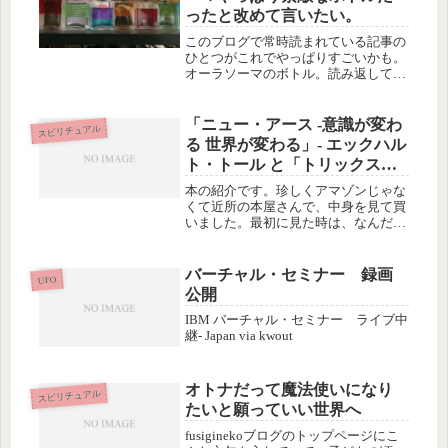
ったと改めて言いたい。
このブログで常時読まれている記事の
ひとつがこれでやっぱりすごいかも。
オーラソーマのボトル。読み返してみ
たら良記事でした、私にとって(; ;)ﾎﾛﾎ
ﾛ
「ニュー・アース -意識が変わ
スピリチュアル
る 世界が変わる」- エックハル
ト・トール と「トリックスタ
ーから、空へ」 -太田光
本の紹介です。珍しくアマゾンじゃな
くて近所の本屋さんで、中身を見て買
いました。最初に見た時は、なんだか
ややこしそう…って思ったけど、数日
後に立ち寄ったとき、また手に取って
しまって、そんなに気になるなら買っ
バーチャル・セミナー 録画
UFO
たらいいじゃん！と思って買ってきま
公開
し...
IBM バーチャル・セミナー ライブ中
継- Japan via kwout
オトナだって魔法使いになり
スピリチュアル
たいと願っていい世界へ
fusiginekoブログのトップページにこ