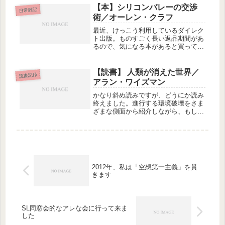
著者は現在うちの長女の大学で教鞭を
【本】シリコンバレーの交渉
日常雑記
とっている日本人の歴史学者...
術／オーレン・クラフ
最近、けっこう利用しているダイレク
ト出版。ものすごく長い返品期間があ
るので、気になる本があると買ってみ
て、あー失敗したと思ったら迷わず返
品させてもらっていますが、時々、す
ごくヒットと思う本があります。この
【読書】 人類が消えた世界／
読書記録
本は、今までの中で最高の一冊で、説
アラン・ワイズマン
明...
かなり斜め読みですが、どうにか読み
終えました。進行する環境破壊をさま
ざまな側面から紹介しながら、もしも
今、突然人類が消滅したら、地球はど
のように変化するかを想像する内容で
す。読み進めると、環境を破壊するの
はCO2だけじゃなくて、人類が開発
し...
2012年、私は「空想第一主義」を貫
きます
SL同窓会的なアレな会に行って来ま
した