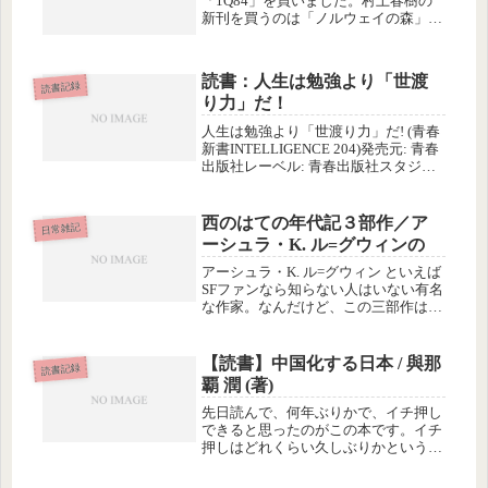
「1Q84」を買いました。村上春樹の
新刊を買うのは「ノルウェイの森」上
巻以来。なぜ上巻かというと、上巻を
読み切れずに下巻を買わなかったから
で、それ以降、「ねじまき鳥」なども
読書：人生は勉強より「世渡
図書館で借りたものの読み切れず...
読書記録
り力」だ！
人生は勉強より「世渡り力」だ! (青春
新書INTELLIGENCE 204)発売元: 青春
出版社レーベル: 青春出版社スタジオ:
青春出版社メーカー: 青春出版社価格:
￥ 788発売日: 2008/06/03売上ランキ
ング： 468おすす...
西のはての年代記３部作／ア
日常雑記
ーシュラ・K. ル=グウィンの
アーシュラ・K. ル=グウィン といえば
SFファンなら知らない人はいない有名
な作家。なんだけど、この三部作は、
図書館の児童文学コーナーに並んでい
ます。内容はSFというより、伝統的な
ファンタジー系列の冒険譚。アーシュ
【読書】中国化する日本 / 與那
読書記録
ラ・K. ル=グウィンは1...
覇 潤 (著)
先日読んで、何年ぶりかで、イチ押し
できると思ったのがこの本です。イチ
押しはどれくらい久しぶりかという
と、2009年1月に読んだ、【読書】21
世紀の歴史 / ジャック・アタリ 以来。