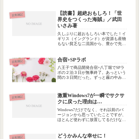
がまんしたり、表に出さないように隠
したりはできるけど、生じてくるのを
やめされる方法は、ないのだった。好
【読書】超絶おもしろ！「世
日常雑記
き嫌いって、考えて決めることじゃな
界史をつくった海賊」／武田
く...
いさみ著
久しぶりに超おもしろい本でした！イ
ギリス（イングランド）が資源も産物
もない貧乏な二流国から、豊かで先進
的な一流国家に成長した理由は、１６
世紀にエリザベス１世みずからが参加
して行われた国家的海賊行為のおかげ
合宿+SPラボ
日常雑記
だった！…という本です。
八王子で商品開発合宿+八丁堀でSPラ
ボの２泊３日が無事終了。あっという
間の３日間だった。ずっと霧の中みた
いだった商品開発も一筋の光が見え、
マーケティングのほうもざっくりだけ
ど方向性は決まった。
激重Windows7が一瞬でサクサ
日常雑記
クに戻った理由は…
Windows7だけでなく、それ以前のバ
ージョンから思っていたことですが、
ほとんど使わずに放置してるだけなの
に、Windowsの動作がどんどん遅くな
る。私はMacユーザーなので、
Windowsマシンは会計ソフトを動かす
どうかみんな幸せに！
日常雑記