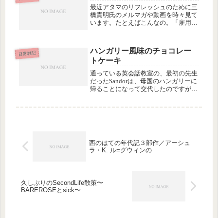
ときくらいしか使わない...
最近アタマのリフレッシュのために三
橋貴明氏のメルマガや動画を時々見て
います。たとえばこんなの。「雇用破
壊〜日本人の給料が奪われる」いわゆ
る「論客」の人の話ってなんか説得力
があるので、何を聞いても「なるほ
ハンガリー風味のチョコレー
ど！そうなのか」と思ってしまう私で
日常雑記
トケーキ
す...
通っている英会話教室の、最初の先生
だったSandorは、母国のハンガリーに
帰ることになって交代したのですが、
帰国が遅れていたようで、昨日の夜
「ついに明日、日本を離れることにな
ったよ」とfacebookでメッセージをく
れました。ついては yo...
西のはての年代記３部作／アーシュ
ラ・K. ル=グウィンの
久しぶりのSecondLife散策〜
BAREROSEとsick〜