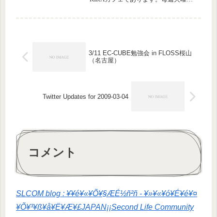
はテーマを設定した講義で、水曜日に
はフリートークが開かれています。今
週は火曜日の「「人はなぜ形のないも
のを買うのか」読書会増刊号」と、水
曜の...
3/11 EC-CUBE勉強会 in FLOSS桜山
（名古屋）
Twitter Updates for 2009-03-04
コメント
SLCOM blog : ¥­¥é¥«¥Õ¥§ÆÉ½ñ²ñ - ¥»¥«¥ó¥É¥é¥¤
¥Õ¥³¥ß¥å¥Ë¥Æ¥£JAPAN¡¡Second Life Community