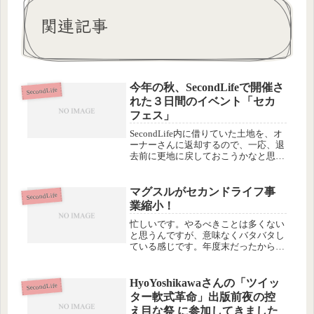
関連記事
今年の秋、SecondLifeで開催さ
SecondLife
れた３日間のイベント「セカ
フェス」
SecondLife内に借りていた土地を、オ
ーナーさんに返却するので、一応、退
去前に更地に戻しておこうかなと思っ
てログイン。土地のメニューから「返
却」というボタンを押せば、その土地
にあるオブジェクトは持ち主のところ
マグスルがセカンドライフ事
SecondLife
に返却されて消えます。私の...
業縮小！
忙しいです。やるべきことは多くない
と思うんですが、意味なくバタバタし
ている感じです。年度末だったからで
しょうか。それとも…(~_~;)--------今
日、2010年3月31日に、株式会社マグ
スルからお知らせが出ました。セカン
HyoYoshikawaさんの「ツイッ
SecondLife
ドライフ事業縮...
ター軟式革命」出版前夜の控
え目な祭 に参加してきました