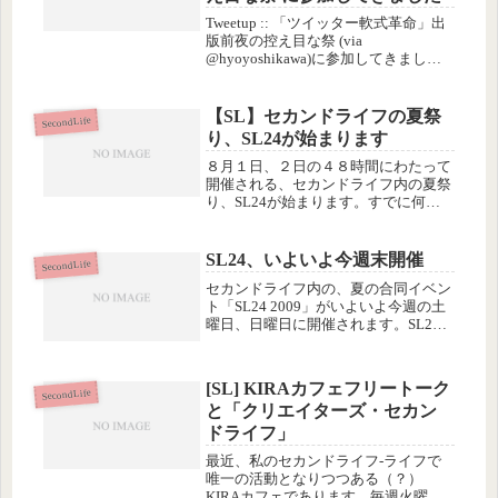
Tweetup :: 「ツイッター軟式革命」出
版前夜の控え目な祭 (via
@hyoyoshikawa)に参加してきまし
た。写真はあいさつをするHyoさん。
この、参加予定者をツイッターアイコ
ンで確認できるこういう予約システム
【SL】セカンドライフの夏祭
SecondLife
って、すばらしい...
り、SL24が始まります
８月１日、２日の４８時間にわたって
開催される、セカンドライフ内の夏祭
り、SL24が始まります。すでに何日
も前から協賛イベントを始めているチ
ームもありますが、さきほど「あゆむ
ら」で始まった「前夜祭」からいよい
SL24、いよいよ今週末開催
SecondLife
よメインのイベントが始まります。
セカンドライフ内の、夏の合同イベン
公...
ト「SL24 2009」がいよいよ今週の土
曜日、日曜日に開催されます。SL24
2009 公式サイト今年は参加企画が
60件を超え、過去３年間で最大の規模
で、とても全部は見て回れそうにあり
[SL] KIRAカフェフリートーク
ません。放送局に期待...
SecondLife
と「クリエイターズ・セカン
ドライフ」
最近、私のセカンドライフ-ライフで
唯一の活動となりつつある（？）
KIRAカフェであります。毎週火曜日