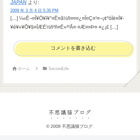
JAPAN
より:
2009 年 3 月 4 日 5:35 PM
[…] ¼«Ê¬¤Î¥Ö¥í¥°¤Ë¤â½ñ¤¤¤¿¤Î¤Ç¤¹¤¬¡¢ºòÌë¤Ï¥­
¥é¥«¥Õ¥§¤ÎÆÉ½ñ²ñ¤Ë»²²Ã¤·¤Æ¤­¤Þ¤·¤¿¡£ […]
コメントを書き込む
ホーム
SecondLife
不思議猫ブログ
© 2008 不思議猫ブログ.