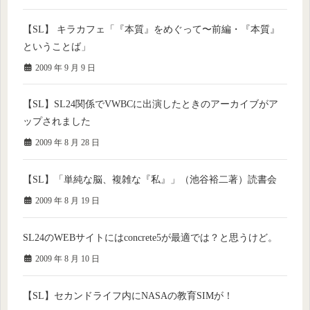
【SL】 キラカフェ「『本質』をめぐって〜前編・『本質』
ということば」
2009 年 9 月 9 日
【SL】SL24関係でVWBCに出演したときのアーカイブがア
ップされました
2009 年 8 月 28 日
【SL】「単純な脳、複雑な『私』」（池谷裕二著）読書会
2009 年 8 月 19 日
SL24のWEBサイトにはconcrete5が最適では？と思うけど。
2009 年 8 月 10 日
【SL】セカンドライフ内にNASAの教育SIMが！