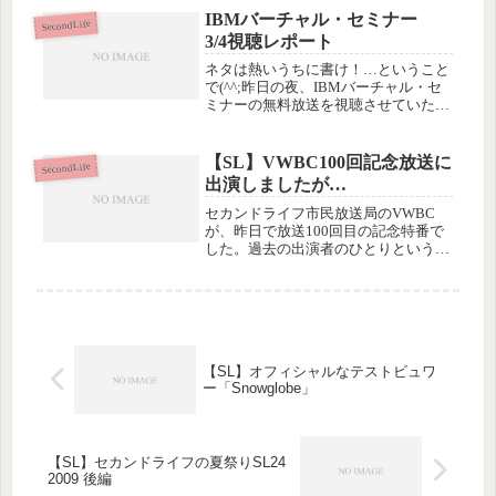
IBMバーチャル・セミナー
SecondLife
3/4視聴レポート
ネタは熱いうちに書け！…ということ
で(^^;昨日の夜、IBMバーチャル・セ
ミナーの無料放送を視聴させていただ
きました。昨日は帰宅予定時刻が不明
だったため申込みはしていなかったん
ですが、幸い、開始時間に間に合った
【SL】VWBC100回記念放送に
SecondLife
ので、WEBに配信された映像を...
出演しましたが…
セカンドライフ市民放送局のVWBC
が、昨日で放送100回目の記念特番で
した。過去の出演者のひとりというこ
とで声をかけていただいたので、家賃
支払い以外で今年初めて（それは大袈
裟、多分数回目だと思います）(¨;)
セカンドライフにログインしまし...
【SL】オフィシャルなテストビュワ
ー「Snowglobe」
【SL】セカンドライフの夏祭りSL24
2009 後編