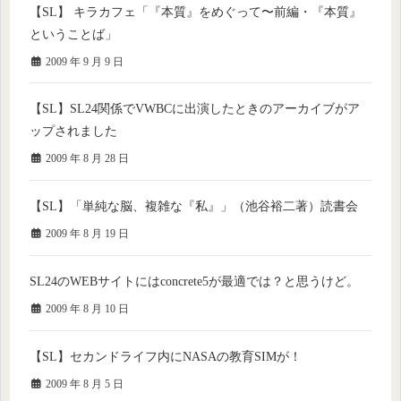
【SL】 キラカフェ「『本質』をめぐって〜前編・『本質』
ということば」
2009 年 9 月 9 日
【SL】SL24関係でVWBCに出演したときのアーカイブがア
ップされました
2009 年 8 月 28 日
【SL】「単純な脳、複雑な『私』」（池谷裕二著）読書会
2009 年 8 月 19 日
SL24のWEBサイトにはconcrete5が最適では？と思うけど。
2009 年 8 月 10 日
【SL】セカンドライフ内にNASAの教育SIMが！
2009 年 8 月 5 日