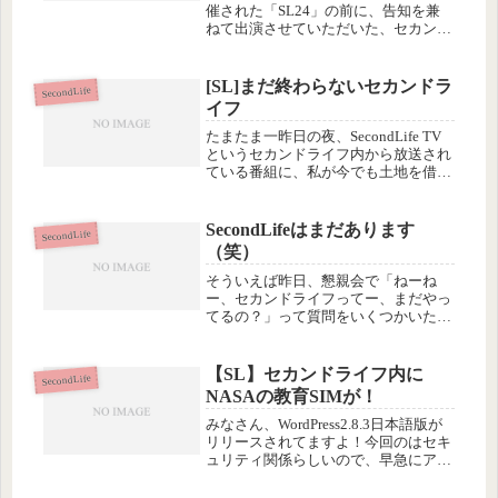
催された「SL24」の前に、告知を兼
ねて出演させていただいた、セカンド
ライフ内のテレビ局「VWBC」のアー
カイブがWEBにアップロードされた
ので、よかったらご覧ください。申し
[SL]まだ終わらないセカンドラ
SecondLife
訳ないけど、この、若くて美人な...
イフ
たまたま一昨日の夜、SecondLife TV
というセカンドライフ内から放送され
ている番組に、私が今でも土地を借り
ている、つまりセカンドライフ内での
大家さんにあたるNekoLinkさんが出
演していたので、WEBから視聴しま
SecondLifeはまだあります
SecondLife
した。（小さくて見...
（笑）
そういえば昨日、懇親会で「ねーね
ー、セカンドライフってー、まだやっ
てるの？」って質問をいくつかいただ
きまして…。なんでアタシに聞くんだ
ろうってよく考えたら今年の夏にセカ
ンドライフのオープンSIMでOSC名古
【SL】セカンドライフ内に
SecondLife
屋に参加したんだったってこと、も
NASAの教育SIMが！
う...
みなさん、WordPress2.8.3日本語版が
リリースされてますよ！今回のはセキ
ュリティ関係らしいので、早急にアッ
プデートしましょう（おまえに言われ
るまでもないて？）。。゛(/>