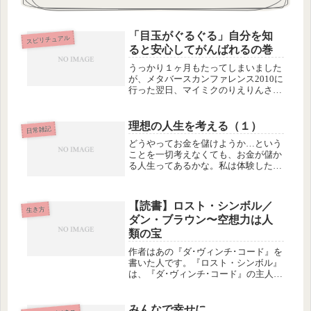
「目玉がぐるぐる」自分を知
スピリチュアル
ると安心してがんばれるの巻
うっかり１ヶ月もたってしまいました
が、メタバースカンファレンス2010に
行った翌日、マイミクのりえりんさん
と、渋谷の東急ホテルのロビーでお茶
しながら、オーラ診断をしてもらった
のです！！正確にオーラ診断と呼ぶの
理想の人生を考える（１）
日常雑記
かどうか、分かりませんが、とりあ...
どうやってお金を儲けようか…という
ことを一切考えなくても、お金が儲か
る人生ってあるかな。私は体験したこ
とないけど、世の中にはそういう人が
けっこうたくさんいるような気がする
けど。うむー。
【読書】ロスト・シンボル／
生き方
ダン・ブラウン〜空想力は人
類の宝
作者はあの『ダ･ヴィンチ･コード』を
書いた人です。『ロスト・シンボル』
は、『ダ･ヴィンチ･コード』の主人公
ラングトンが登場するシリーズ第三作
だそうです。内容は、今回、最後の晩
餐とマグダラのマリアではなくて、フ
みんなで幸せに