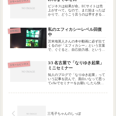
スモールビジネス
リーメーソンと純粋知性科学。フリ...
ビジネスは結果が命。ECサイトは売
上がすべて。なので、まだ始まったば
かりで、どうこう言うのは早すぎるん
ですが、念願かなって、７月から運営
パートナーさんに筆文字ショップの更
新をおまかせできることになりまし
私のエフィカシーレベル回復
た。やったねー(^-^)//""パチパ...
日常雑記
中
苫米地英人さんの本や動画に必ず出て
くるのが「エフィカシー」という言葉
で、ぐぐると、自己効力感、という訳
があてはまるようですが、要するに、
自分にはこれくらいの価値がある、と
いうレベルのこと。
3/3 名古屋で「なりゆき起業」
スモールビジネス
ミニセミナー
知人のブログで「なりゆき起業」って
いう記事を読んで、面白いなって思っ
てeXeでセミナーをお願いしたら快く
引き受けていただいたので、セミナー
を開くことになりました。起業ってい
うとすぐに「事業計画は」みたいな感
じなんだけど、私に言わせれば大切
な...
三毛子ちゃんのしっぽ