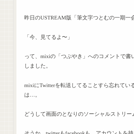
昨日のUSTREAM版「筆文字つとむの一期一
「今、見てるよ〜」
って、mixiの「つぶやき」へのコメントで
しました。
mixiにTwitterを転送してることすら忘
は…。
どうして画面のとなりのソーシャルストリー
そうか、twitterもfacebookも、アカウン