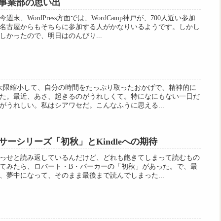
事業部の思い出
、WordPress方面では、WordCamp神戸が、700人近い参加
名古屋からもそちらに参加する人がかなりいるようです。しかし
かったので、明日はのんびり...
大限縮小して、自分の時間をたっぷり取ったおかげで、精神的に
た。最近、あさ、起きるのがうれしくて。特になにもない一日だ
がうれしい。私はシアワセだ。こんなふうに思える...
ーシリーズ「初秋」とKindleへの期待
っせと読み返しているんだけど、どれも飽きてしまって読むもの
てみたら、ロバート・B・パーカーの「初秋」があった。で、最
、夢中になって、そのまま最後まで読んでしまった...