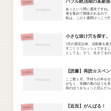
バブル絶頂期の某新規
日常雑記
あっという間に週末ですね。今週末
者を集めて開催されるので、
私は、この１週間けっこう忙し
小さな抜け穴を探す。
日常雑記
3月の震災以来、活動量を最
すごくリフレッシュできまし
としても。そう、生きてるの
【読書】再読☆スペンサ
日常雑記
ここ数ヶ月、手持ちの本をせ
がなく、本棚の奥のほうを見
初のほうをちょっと読んだら
【近況】がんばる！
日常雑記