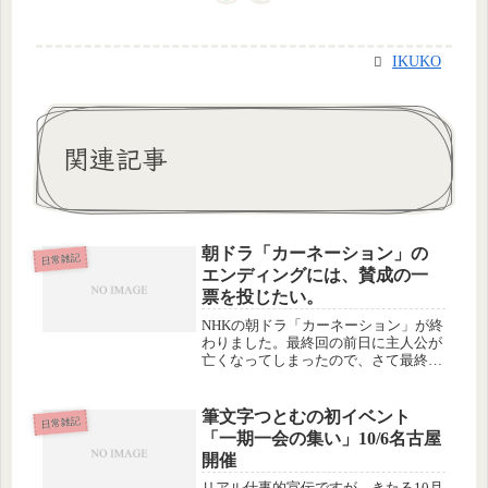
IKUKO
関連記事
朝ドラ「カーネーション」の
日常雑記
エンディングには、賛成の一
票を投じたい。
NHKの朝ドラ「カーネーション」が終
わりました。最終回の前日に主人公が
亡くなってしまったので、さて最終回
はどうするのかなーと思って見ていた
ら、死んだ人からのメッセージになっ
ていました。最後の、後ろ姿の老人
筆文字つとむの初イベント
日常雑記
も、奈津を示唆するだけで正体は明か
「一期一会の集い」10/6名古屋
さ...
開催
リアル仕事的宣伝ですが、きたる10月