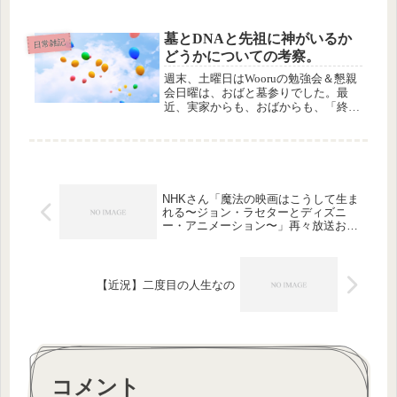
野々すみ花ちゃんの舞台です。バレリ
ーナの役なので、バレエを踊る場面が
なんどもあるのですが、う、美しい！
墓とDNAと先祖に神がいるか
日常雑記
どうかについての考察。
週末、土曜日はWooruの勉強会＆懇親
会日曜は、おばと墓参りでした。最
近、実家からも、おばからも、「終活
ノートを書いてるから、私が死んだら
よろしくね」って言われるんですが、
ずっと前になくなった実父からも、事
前に終活ファイルを渡されていて、
そ...
NHKさん「魔法の映画はこうして生ま
れる〜ジョン・ラセターとディズニ
ー・アニメーション〜」再々放送お願
いしますm(__)m
【近況】二度目の人生なの
コメント