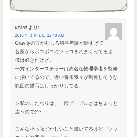
lizard
より:
2016 年 3 月 1 日 12:48 AM
Gravityの方がむしろ科学考証が雑すぎて
各所からボコボコにツッコまれまくってるよ、
僕は好きだけど。
一方インターステラーは高名な物理学者を監修
に招いてるので、近い将来我々が到達しそうな
範囲の描写はしっかりしてる。
＞私のこだわりは、一般ピープルとはちょっと
違うので(^^ゞ
こんな小っ恥ずかしいこと書いてるけど、ツッ