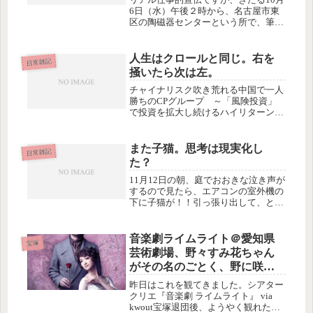
6日（水）午後２時から、名古屋市東
区の陶磁器センターという所で、筆文
字つとむの茶話会を開きます。その名
も、一期一会の集いいつもは東急ハン
ズの人込みの中であわただしくお客さ
人生はクロールと同じ。右を
日常雑記
んとお話しするだけで、時にはゆっ
掻いたら次は左。
く...
チャイナリスク吹き荒れる中国で一人
勝ちのCPグループ ～「風険投資」
で投資を拡大し続けるハイリターン経
営とは? 文/モーニング編集部 | 弘兼
憲史のアジア立志伝 | 現代ビジネス 先
日、NHKで特集を見ました。タイ生ま
また子猫。思考は現実化し
日常雑記
れの華僑、タニン･チャ...
た？
11月12日の朝、庭でおおきな泣き声が
するので見たら、エアコンの室外機の
下に子猫が！！引っ張り出して、とり
あえず食べさせたり飲ませたりしたあ
と、獣医さんで健康診断をしてもら
い、さて里親捜しのために写真を撮ろ
音楽劇ライムライト＠愛知県
宝塚
うか…と思ったら、ほかの家族がみ
芸術劇場、野々すみ花ちゃん
ん...
がその名のごとく、野に咲く
一輪の花のよう
昨日はこれを観てきました。シアター
クリエ『音楽劇 ライムライト』 via
kwout宝塚退団後、ようやく観れた