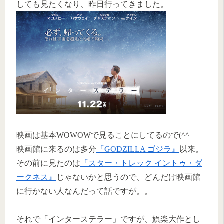
しても見たくなり、昨日行ってきました。
映画は基本WOWOWで見ることにしてるので(^^ゞ
映画館に来るのは多分
『GODZILLA ゴジラ』
以来。
その前に見たのは
『スター・トレック イントゥ・ダ
ークネス』
じゃないかと思うので、どんだけ映画館
に行かない人なんだって話ですが。。
それで「インターステラー」ですが、娯楽大作とし