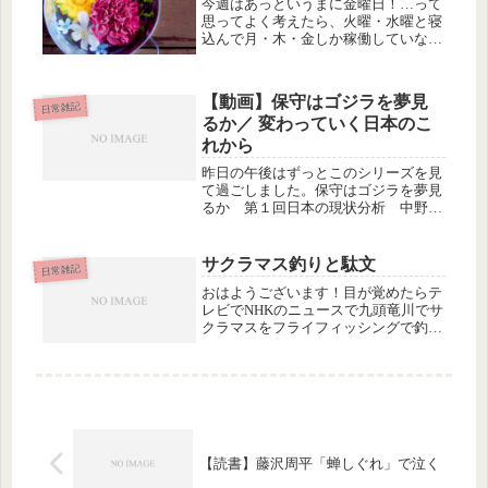
今週はあっというまに金曜日！…って
思ってよく考えたら、火曜・水曜と寝
込んで月・木・金しか稼働していない
ので、当たり前なのでした💦
【動画】保守はゴジラを夢見
日常雑記
るか／ 変わっていく日本のこ
れから
昨日の午後はずっとこのシリーズを見
て過ごしました。保守はゴジラを夢見
るか 第１回日本の現状分析 中野剛
志×佐藤健志 - ニコニコ動画:GINZAこ
の内容は本になって出版されているら
しく、私はこのAmazonのページで下
サクラマス釣りと駄文
日常雑記
に紹介するコメントを読...
おはようございます！目が覚めたらテ
レビでNHKのニュースで九頭竜川でサ
クラマスをフライフィッシングで釣っ
てる男性が出てて、
【読書】藤沢周平「蝉しぐれ」で泣く