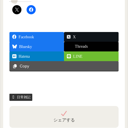
Facebook
X
Threads
Bluesky
Hatena
LINE
Copy
日常雑記
シェアする