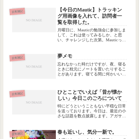
【今日のMautic】トラッキン
日常雑記
グ用画像を入れて、訪問者一
覧を取得した。
月曜日に、Mauticの勉強会に参加しま
して、これは使ってみるしか、と思
い、チャレンジした次第。Mauticって
何って、私に聞かないで(;ﾟロﾟ)まず
は、計測したいサイトにトラッキング
用の画像を仕込みました。
夢メモ
日常雑記
忘れなかった時だけですが、夜、寝る
ときに枕元にノートを置いたりするこ
とがあります。寝てる間に何かいいア
イデアが浮かんだらすかさずメモでき
るように、です。昨日の昼寝の時は、
カラフルな模様が見えていて、これは
ひとことでいえば「昔が懐か
たぶん、本か雑誌の表紙か、あるいは
日常雑記
しい」今日このごろについて
チ...
特にどうということもない平穏な日常
を送っております。今日は、最近の小
さな話題を数点披露します。アガサ・
クリスティの「秘密組織」をゲット
facebookでぼそぼそ言ってたら親切な
方から情報をいただき…アガサ・クリ
春も近いし、気分一新で。
日常雑記
スティで一番好きな作品だった....