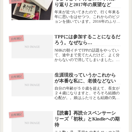
日常雑記
り返りと2017年の展望など
年末が近づいてきたので、行く年来る
年に思いをはせつつ、これからのビジ
ョンを描いています。2016年のふりか
えり今年のトピックはなんといっても
楽筆講師さんが２４人もできたという
こと。
TPPには参加することになるだ
日常雑記
ろう。なぜなら…
NHKの朝イチでTPPの話題をやってい
て、途中まで見てたんだけど、よく分
からないので消してしまいました。こ
の議論の場合、これからの交渉次第と
いうことが多すぎて、確定要素が少な
いので、結局、加入したらどうなるの
生涯現役っていうかこれから
日常雑記
か、分かりません。議論している識...
が本番な私に、老後などない
自分の年齢が５０歳を超えて、長女が
２４歳になりますと、そろそろ結婚の
心配が。。娘はふたりとも結婚の気配
もなく、心配ではあるけれど、逆に今
結婚相手を連れて来られても困るなぁ
と。
【読書】再読☆スペンサーシ
日常雑記
リーズ「初秋」とKindleへの期
待