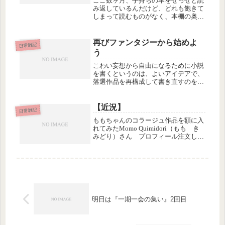
ここ数ヶ月、手持ちの本をせっせと読
み返しているんだけど、どれも飽きて
しまって読むものがなく、本棚の奥の
ほうを見てみたら、ロバート・B・パ
ーカーの「初秋」があった。で、最初
のほうをちょっと読んだら、夢中にな
再びファンタジーから始めよ
日常雑記
って、そのまま最後まで読んでしまっ
う
た...
こわい妄想から自由になるために小説
を書くというのは、よいアイデアで、
落選作品を再構成して書き直すのを３
ヶ月でやろうと決めた。ほんとは今年
中にできればいっかーと思っているん
だけれども、そんなことを言ってると
【近況】
日常雑記
いつになるか分からないので、一応、
ももちゃんのコラージュ作品を額に入
６...
れてみたMomo Quimidori（もも き
みどり）さん プロフィール注文して
いた額が昨日届いたので、入れてみ
た。とりあえず無難に黒。いい感じ。
明日は『一期一会の集い』2回目