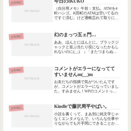
今日のIKUKO
ど、その正しい使い道に気がつきまし
日常雑記
た。...
（自分用メモ）午前：支払。ATMを4
軒ハシゴ。K田町のATMは空いてるの
ですぐ済む。けど通帳忘れて取りに帰
るなど人間力が非効率なため小一時間
かかる。昼頃： 筆文字サイトに「つ
とむのビデオレター」（YouTube）を
幻のまっつ五ェ門…
小さく掲載。午後１：帳簿入...
日常雑記
ああ、ほんとにほんとに。ブラックジ
ャックと並ぶ当たり役になったかもし
れないのに(;_;) ↓ 「またつまらぬも
のを斬ってしまった」をまっつが言っ
たら似合うかもしれないとか、ちょっ
とだけ思った時、さびしーい気分にな
コメントがエラーになってて
った出典：2015年大劇場公...
日常雑記
すいませんm(__)m
お友だちの指摘で気がついたんです
が、コメントがエラーになっていまし
た、すみません！WPのコメントっ
て、トラックバックも混ざってしまう
ので、この間、分けて表示するHackを
施したんですが、どうやら不完全だっ
Kindleで藤沢周平やばい。
日常雑記
たようで。今、元に戻したので、これ
小説を書くって、まあ別に純文学じゃ
で...
なくエンタメなんで、いろんな仕事や
りながらでも片手間にできることかな
と思ってた。実際に、お医者さんやら