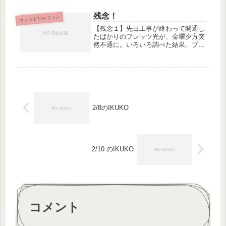
研究者やらあるいはジャズバーの経営
など、ちゃんとした仕事を持ちつつ、
残念！
ウィンドサーフィン
毎晩１時間ずつ書いた作品が賞をとっ
て...
【残念１】先日工事が終わって開通し
たばかりのフレッツ光が、金曜夕方突
然不通に。いろいろ調べた結果、プロ
バイダーのBiglobeの２ヶ月無料期間
が終了したのに料金が未納なため、ID
が削除されていたのでした。…びっく
り！アタシはてっきり、プロバ...
2/8のIKUKO
2/10 のIKUKO
コメント