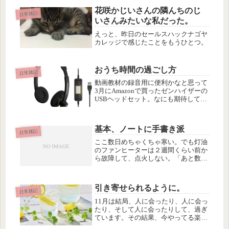
子どもたちが学校へいった後、ずーー
っとぼんやりしたままです。早起きし
花咲かじいさんの隣んちのじ
日常雑記
ても一文の得にもなってません。。
いさんみたいな私だった。
(~...
えっと、昨日のセールスハックナゴヤ
カレッジで感じたことをもうひとつ。
おうち時間の過ごし方
日常雑記
動画教材の録音用に便利かなと思って
3月にAmazonで買ったゼンハイザーの
USBヘッドセット。なにも期待してな
かったヘッドホンがすごくいい音！っ
て驚いて、さっきからAmazonのプラ
イムミュージックで音楽聴きまくって
基本、ノートに手書き派
ます。
日常雑記
ここ数日めちゃくちゃ寒い。でも灯油
のファンヒーターは２週間くらい前か
ら故障して、点火しない。「あと数
日、あと数日で温かくなるんだから」
などと自分に言い聞かせて、電気スト
ーブでがまんしていたけど、さっき、
引き寄せられるように。
どうにも耐えられなくなって、二階の
日常雑記
押し...
11月は結局、人に会ったり、人に会っ
たり、そして人に会ったりして、過ぎ
ています。その結果、今やってる楽筆
以外に、新たにひとつかふたつ、企画