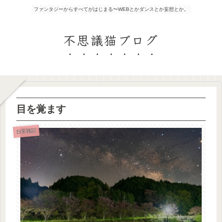
ファンタジーからすべてがはじまる〜WEBとかダンスとか妄想とか。
不思議猫ブログ
目を覚ます
日常雑記