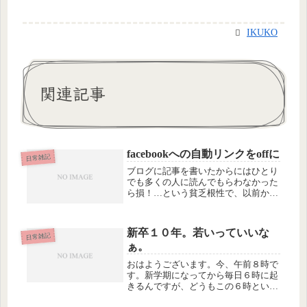
IKUKO
関連記事
facebookへの自動リンクをoffに
日常雑記
ブログに記事を書いたからにはひとり
でも多くの人に読んでもらわなかった
ら損！…という貧乏根性で、以前から
mixiやtwitterやfacebookにブログ記事
を転送したりしていましたが、このほ
ど、最後に残っていたfacebookへの自
新卒１０年。若いっていいな
動転送を...
日常雑記
ぁ。
おはようございます。今、午前８時で
す。新学期になってから毎日６時に起
きるんですが、どうもこの６時という
時刻が体内時計と合ってないようで、