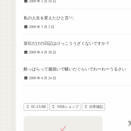
2009 年 5 月 10 日
私の人生を変えたひと言^^;
2009 年 5 月 3 日
宣伝だけの日記はけっこううざくないですか？
2009 年 4 月 30 日
酔っぱらって服脱いで騒いだぐらいでわーわーうるさい
2009 年 4 月 24 日
EC-CUBE
WEBショップ
日常雑記