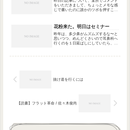
昨日の記事について、某所でコメント
をいただきまして、ちょっとメモな感
じで書いたのに誰かのツボを押すこと
があるんだというのにプチびっくりし
たりしております。（ツボを押す…指
圧？！）文章の力ってすごいです
花粉来た。明日はセミナー
ね。。伝わるべきメッセージはこのよ
うに、...
昨年は、多少鼻がムズムズするな〜と
思いつつ、めんどくさいので耳鼻科へ
行くのを１日延ばしにしていたら、そ
のままスギ花粉の季節が終わってしま
いました。一瞬、花粉症が治ったかと
思いましたが…。今年もまたムズムズ
がやってきました。ここでやせがまん
し...
抜け道を行くには
【読書】フラット革命 / 佐々木俊尚