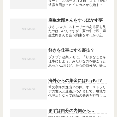
ダー」 2009年３月３日 ２１世紀の
常識今回はヒヒイロカネから始まっ
て、引力はビッグバンの特異点へ物質
が引き戻される力ではないか、とか、
出口なおとか出口王仁三郎の名前も出
麻生太郎さんをすっぽかす夢
てきて、怪しい雰囲気でした。（な
ん...
ひさしぶりにストーリーのある夢を見
たのはいいんですが…夢の中で私、麻
生太郎さんと会う約束をすっかり忘れ
て寝過ごしてしまって、友だちから
「ねえ、ねえ、麻生さん、もう来て待
ってるよ」って電話で起こされて、超
好きを仕事にする裏技？
あせりまくり。あわてて約束の場所
（名駅...
プチプチ起業メモに、「好きなことを
仕事にしよう」みたいなのを書こうと
思ったんだけど、肝心の自分が、好き
なことを仕事にできてないので（爆）
どうするよ、自分。だいたい、最初に
やったリサイクル子供服販売なんて、
海外からの集金にはPayPal？
好きでもなんでもない（というか嫌
い）...
筆文字海外進出？の件。オーストラリ
アの友人と連絡がつきまして、現地で
代理店となって商品の発送を担当して
もらえる運びとなりました。さて集金
をどうしようかね、という話です。現
地で集金してもらってもいいんだけど
まずは自分の内側から…
（その場合消費税は10%だそうで
す）...