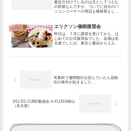
最近片付けているのは主としてつとむ
の部屋なんですが、ついでに自分のパ
ソコンコーナーの周辺も模様替えしま
した。お部屋が明るく軽やかになるよ
うに、白っぽい色のカーテンを買い、
地図も、他の場所から移し替えて目の
エリクソン催眠復習会
日常雑記
前に貼りました。これは名古屋の実際
昨日は、７月に講習を受けてから、は
の...
じめての公式復習会でした。会場は名
古屋でしたが、東京と横浜から２人参
加されて、合計４人+岸先生。ひたす
ら実習。相変わらず、よく理解できな
いまま、なんとなく練習してたんだけ
ど、参加者のみなさんも上達されてい
る...
耳鼻科で週間朝日を読んでいたら花粉
症の発作が起きました…
3/11 EC-CUBE勉強会 in FLOSS桜山
（名古屋）