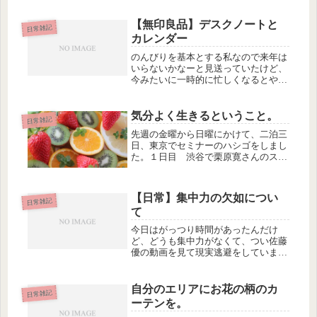
日改めて、装備を整えて行ってきまし
た。整えた装備は帽子・首タオル、
【無印良品】デスクノートと
日常雑記
鎌、根っこを掘り出す道具、軍手な
カレンダー
ど。装...
のんびりを基本とする私なので来年は
いらないかなーと見送っていたけど、
今みたいに一時的に忙しくなるとやっ
ぱりこういうものがあると便利だなっ
て思い直して、買ってきました。無印
のデスクノート。私の使い方はこんな
気分よく生きるということ。
日常雑記
感じ。基本的に、ノートに直には書か
先週の金曜から日曜にかけて、二泊三
ず...
日、東京でセミナーのハシゴをしまし
た。１日目 渋谷で栗原寛さんのスピ
リチュアル動画セミナー２日目 八王
子でWordPressミートアップ３日目
八丁堀で岸正龍さんのSPラボ「エリク
【日常】集中力の欠如につい
ソン会話術」それぞれのセミ...
日常雑記
て
今日はがっつり時間があったんだけ
ど、どうも集中力がなくて、つい佐藤
優の動画を見て現実逃避をしていまし
た。この方は明らかに、文章よりしゃ
べりのほうが得意なようです。しゃべ
りはとても面白いです。今は特にイス
自分のエリアにお花の柄のカ
日常雑記
ラム圏やウクライナ方面のこみいった
ーテンを。
事情...