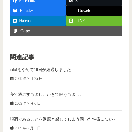
Facebook
X
Threads
Bluesky
Hatena
LINE
Copy
関連記事
mixiをやめて10日が経過しました
2009 年 7 月 25 日
寝て過ごすもよし。起きて闘うもよし。
2009 年 7 月 6 日
順調であることを退屈と感じてしまう困った性癖について
2009 年 7 月 3 日