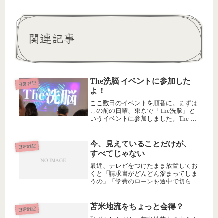
関連記事
The洗脳 イベントに参加した
日常雑記
よ！
ここ数日のイベントを順番に。まずは
この前の日曜、東京で「The洗脳」と
いうイベントに参加しました。The 洗
脳岸正龍さんの「SPラボ」の受講生と
して軽いノリで行ったのですが、生ま
れて初めて、催眠術にかかるという体
今、見えていることだけが、
日常雑記
験ができて、とっても楽しかっ...
すべてじゃない
最近、テレビをつけたまま放置してお
くと「請求書がどんどん溜まってしま
うの」「学費のローンを途中で切られ
て退学させられた」「もう何カ月も仕
事がない」etc. 景気の悪い話が耳に飛
び込んでくる。昔どこかで聞いたよう
苫米地流をちょっと会得？
日常雑記
なセリフだなって、デジャヴ感さ...