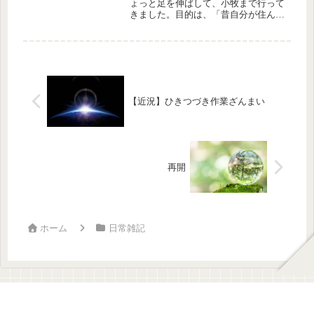
ょっと足を伸ばして、小牧まで行って
きました。目的は、「昔自分が住んで
いた頃の面影発掘」です。なにしろ、
GoogleMapで何度見ても、私が通って
いた小牧中学校がなくなっているの
で、一度、直接見て確認したか...
【近況】ひきつづき作業ざんまい
再開
ホーム
日常雑記