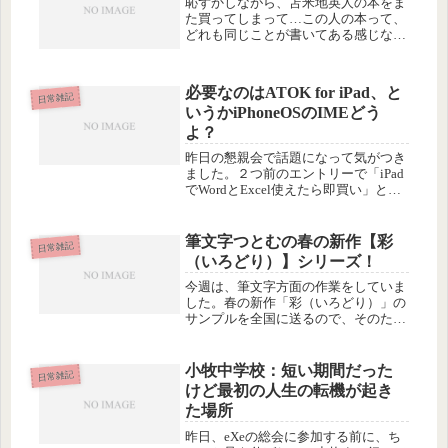
恥ずかしながら、苫米地英人の本をま
た買ってしまって…この人の本って、
どれも同じことが書いてある感じなん
ですけど、ここに至ってようやく、
「ゲシュタルトなんたら…」というそ
の主張の意味が、うっすらと分かって
必要なのはATOK for iPad、と
きた気がします。イメージすれば実現
日常雑記
いうかiPhoneOSのIMEどう
する...
よ？
昨日の懇親会で話題になって気がつき
ました。２つ前のエントリーで「iPad
でWordとExcel使えたら即買い」と書
いたけど訂正します。WordやExcel
は、Evernoteとかなんとかとか、いろ
んなサービスで代用すれば済む話で、
筆文字つとむの春の新作【彩
日常雑記
そんなこと...
（いろどり）】シリーズ！
今週は、筆文字方面の作業をしていま
した。春の新作「彩（いろどり）」の
サンプルを全国に送るので、そのため
の背景紙を作ったり彩（いろどり）の
ために注文しておいた紙を引き取り
に、紙屋さんへ行ったり。リニューア
小牧中学校：短い期間だった
日常雑記
ルした新しいパンフレット２種類をネ
けど最初の人生の転機が起き
ット...
た場所
昨日、eXeの総会に参加する前に、ち