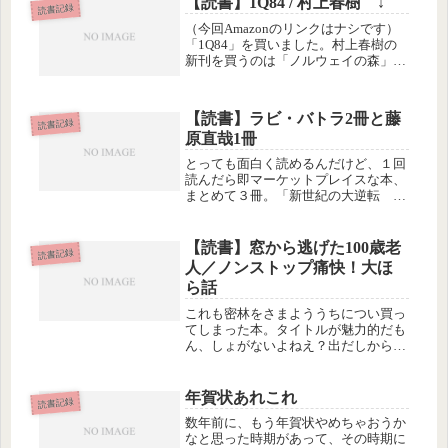
【読書】1Q84 / 村上春樹 ↓
読書記録
（今回Amazonのリンクはナシです）
「1Q84」を買いました。村上春樹の
新刊を買うのは「ノルウェイの森」上
巻以来。なぜ上巻かというと、上巻を
読み切れずに下巻を買わなかったから
で、それ以降、「ねじまき鳥」なども
【読書】ラビ・バトラ2冊と藤
図書館で借りたものの読み切れず...
読書記録
原直哉1冊
とっても面白く読めるんだけど、１回
読んだら即マーケットプレイスな本、
まとめて３冊。「新世紀の大逆転 夜
明けは日本から始まる」ラビ・バトラ
「2010年資本主義大爆裂！緊急！近未
来10の予測」ラビ・バトラ「アメリカ
【読書】窓から逃げた100歳老
読書記録
発2009年世界大恐慌」藤原直...
人／ノンストップ痛快！大ほ
ら話
これも密林をさまよううちについ買っ
てしまった本。タイトルが魅力的だも
ん、しょがないよねえ？出だしからし
ばらくは登場人物がよく分からず、読
み切れる感じがしませんでしたが（け
っこう分厚いので）途中から勢いに乗
年賀状あれこれ
読書記録
り始めて、出るわ出るわ、あんな作り
数年前に、もう年賀状やめちゃおうか
話...
なと思った時期があって、その時期に