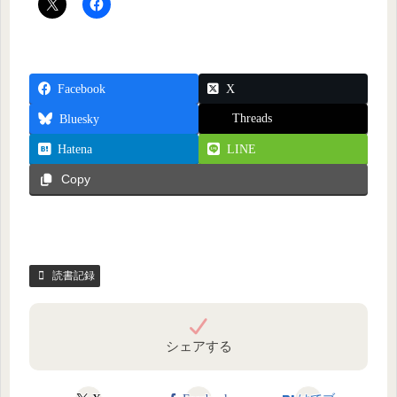
Facebook
X
Threads
Bluesky
Hatena
LINE
Copy
読書記録
シェアする