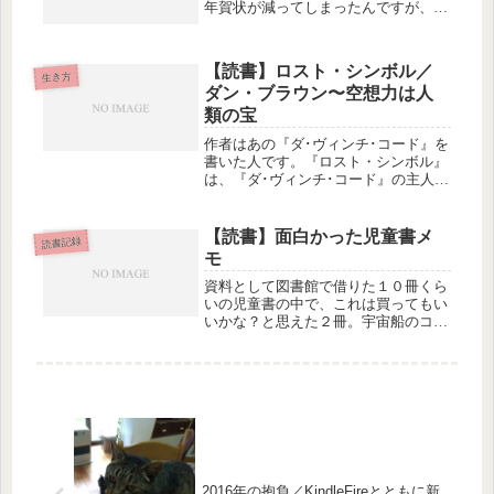
年賀状が減ってしまったんですが、会
社設立を機会に再開することにしまし
た。それで、おととしの暮れ、しかた
なく「宛名職人」を購入。そしたら、
【読書】ロスト・シンボル／
名前や住所の入力もラクラクだし、な
生き方
ダン・ブラウン〜空想力は人
に...
類の宝
作者はあの『ダ･ヴィンチ･コード』を
書いた人です。『ロスト・シンボル』
は、『ダ･ヴィンチ･コード』の主人公
ラングトンが登場するシリーズ第三作
だそうです。内容は、今回、最後の晩
餐とマグダラのマリアではなくて、フ
【読書】面白かった児童書メ
読書記録
リーメーソンと純粋知性科学。フリ...
モ
資料として図書館で借りた１０冊くら
いの児童書の中で、これは買ってもい
いかな？と思えた２冊。宇宙船のコン
ピューターの名前が「春」wwwww泣
かせる作品！
2016年の抱負／KindleFireとともに新