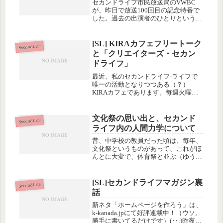
セカンドライフ市民放送局のVWBC
が、昨日で放送100回目の記念特番で
した。過去の出演者のひとりというこ
とで声をかけていただいたので、家賃
支払い以外で今年初めて（それは大袈
裟、多分数回目だと思います）(¨;)
[SL] KIRAカフェフリートーク
SecondLife
セカンドライフにログインしまし...
と「クリエイターズ・セカン
ドライフ」
最近、私のセカンドライフ-ライフで
唯一の活動となりつつある（？）
KIRAカフェであります。毎週火曜日
はテーマを設定した講義で、水曜日に
はフリートークが開かれています。今
週は火曜日の「「人はなぜ形のないも
文化祭の思い出と、セカンド
SecondLife
のを買うのか」読書会増刊号」と、水
ライフ内の人間力学について
曜の...
昔、中学校の教員だった頃は、毎年、
文化祭というものがあって、これがほ
んとに大変で、体育祭と並ぶ（ゆうう
つな）行事のひとつでした。何が大変
かというと、当時勤めていたマンモス
校では、体育館に全員が入りきれない
[SL]セカンドライフマガジン裏
SecondLife
ため、ステージ発表と展示見学に分け
話
て...
新ネタ「ホームページを作ろう」は、
k-kanada.jpにて好評連載中！（ウソ。
勝手に書いてるだけです）(‥;)昨夜は