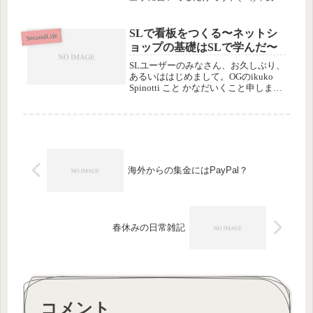
定例のKIRA Cafe in SecondLife。テー
マは…お知らせから引用今日のテーマ
は「セカンドライフマガジンと出...
SLで看板をつくる〜ネットシ
SecondLife
ョップの基礎はSLで学んだ〜
SLユーザーのみなさん、お久しぶり、
あるいははじめまして。OGのikuko
Spinotti こと かなだいくこと申しま
す。IKUKOとか不思議猫とか名乗るこ
ともあります。セカンドライフ非技術
系アドベントカレンダーにエントリー
しましたので、...
海外からの集金にはPayPal？
春休みの日常雑記
コメント