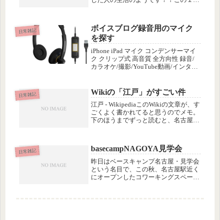
月で変化したことといえばブログの更
新頻度が落ちている以前のように、何
が何でも情報発信して、世間に認めて
ボイスブログ録音用のマイク
もらわなくちゃ的な、モチベーション
日常雑記
を探す
と...
iPhone iPad マイク コンデンサーマイ
ク クリップ式 高音質 全方向性 録音/
カラオケ/撮影/YouTube動画/インタビ
ュー/会議用 iPhone11/11 Pro/11 Pro
Max/XS/XS Max/XR/X/8/8Pな...
Wikiの「江戸」がすごい件
日常雑記
江戸 - WikipediaこのWikiの文章が、す
ごくよく書かれてると思うのでメモ。
下のほうまでずっと読むと、名古屋も
江戸初期に作られた人口都市だけれど
も、江戸も、ものすごく大規模な工事
で作られた都市だったのだということ
basecampNAGOYA見学会
が、よく分かりまし...
日常雑記
昨日はベースキャンプ名古屋・見学会
という名目で、この秋、名古屋駅近く
にオープンしたコワーキングスペース
の「basecampNAGOYA」に行ってきま
した。入り口付近がちょっと分かりに
くかったけど、中に入るときれいで
広々していていい感じでした...