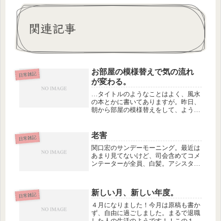
関連記事
お部屋の模様替えで気の流れ
日常雑記
が変わる。
…タイトルのようなことはよく、風水
の本とかに書いてありますが。昨日、
朝から部屋の模様替えをして、ようや
くいつもいる部屋に自分の本棚を置き
ました。まだ中身の整理が追いつかず
ぐちゃぐちゃですが。名古屋にいたと
老害
日常雑記
きに自分用に買った棚なんですが、今
関口宏のサンデーモーニング。最近は
の...
あまり見てないけど、司会含めてコメ
ンテーターが全員、白髪。アシスタン
トの女性は全員若くてキレイなので、
その落差が際立つ。日曜午前といえば
田原総一朗のサンデープロジェクト。
新しい月、新しい年度。
こちらは昨年終了して、日曜の定番だ
日常雑記
っ...
４月になりました！今月は原稿も書か
ず、自由に過ごしました。まるで退職
した人の生活のようです！！この１ヶ