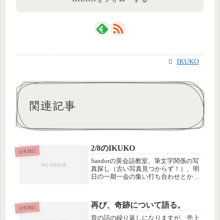
IKUKO
関連記事
2/8のIKUKO
日常雑記
Sandorの英会話教室、筆文字関係の写
真探し（古い写真見つからず！）、明
日の一期一会の集い打ち合わせとか、
掃除とか。要するに雑用いろいろ。明
日の絵手紙ワークショップは、すごく
いいかも。▽講師の重村先生の作品風
再び、奇跡について語る。
景画は絵手紙の域を超えてます。...
日常雑記
昔の話の繰り返しになりますが、売上