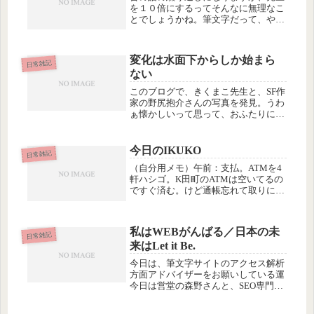
を１０倍にするってそんなに無理なこ
とでしょうかね。筆文字だって、やり
はじめた当初は毎月１万〜２万円でし
たから、売上は１０倍どころか何十倍
にも増えたんですけどね。過去にはで
変化は水面下からしか始まら
きたけどこれからはできないという、
日常雑記
ない
そ...
このブログで、きくまこ先生と、SF作
家の野尻抱介さんの写真を発見。うわ
ぁ懐かしいって思って、おふたりにお
会いしたのはいつだったか、mixi日記
を検索したら、2005年のことでし
た。。大阪大学で開催された「サイエ
今日のIKUKO
日常雑記
ンス・フィクション: 科学と物...
（自分用メモ）午前：支払。ATMを4
軒ハシゴ。K田町のATMは空いてるの
ですぐ済む。けど通帳忘れて取りに帰
るなど人間力が非効率なため小一時間
かかる。昼頃： 筆文字サイトに「つ
とむのビデオレター」（YouTube）を
私はWEBがんばる／日本の未
小さく掲載。午後１：帳簿入...
日常雑記
来はLet it Be.
今日は、筆文字サイトのアクセス解析
方面アドバイザーをお願いしている運
今日は営堂の森野さんと、SEO専門の
アイスタイル木村さんと３人で、今後
の筆文字サイトの方向性と戦略につい