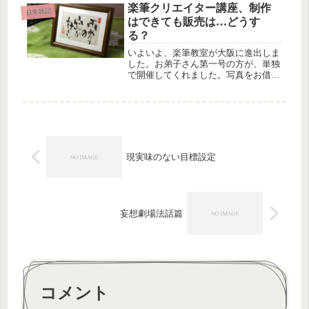
て２時間みっちりミーティングをして
楽筆クリエイター講座、制作
日常雑記
いただきました。私ひとりだった
はできても販売は…どうす
ら、...
る？
いよいよ、楽筆教室が大阪に進出しま
した。お弟子さん第一号の方が、単独
で開催してくれました。写真をお借り
でき次第、楽筆サイトにはアップしま
すが、なんだか不思議な感じがしま
す。ほとんど見向きもされていなかっ
たつとむの教室が、突然、風向きが変
わっ...
現実味のない目標設定
妄想劇場法話篇
コメント