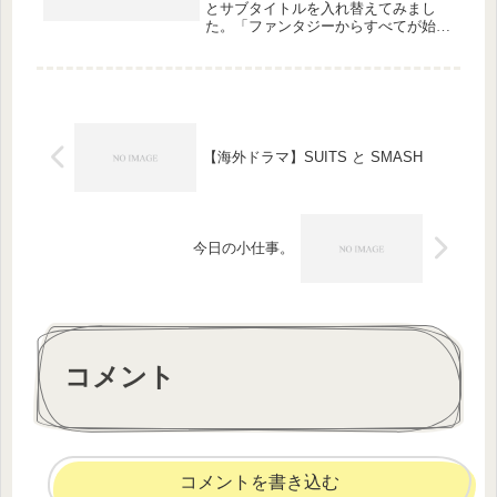
とサブタイトルを入れ替えてみまし
た。「ファンタジーからすべてが始ま
る」ー「不思議猫の創作日記」タイト
ルは時々マイナーチェンジしてるの
で、またか、というレベルですが。今
年の年初始まった自分の中の「大転
換」が、...
【海外ドラマ】SUITS と SMASH
今日の小仕事。
コメント
コメントを書き込む