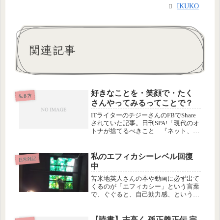
IKUKO
関連記事
好きなことを・笑顔で・たく
生き方
さんやってみるってことで？
ITライターのチジーさんのFBでShare
されていた記事。日刊SPA!「現代のオ
トナが捨てるべきこと 『ネット、ト
レード、自分探し』」インタビュー・
ノーカット版 - 岡田斗司夫公式ブログ
を読みました。自分の人生で本当にや
私のエフィカシーレベル回復
日常雑記
りたいってことをで...
中
苫米地英人さんの本や動画に必ず出て
くるのが「エフィカシー」という言葉
で、ぐぐると、自己効力感、という訳
があてはまるようですが、要するに、
自分にはこれくらいの価値がある、と
いうレベルのこと。
【読書】志高く 孫正義正伝 完