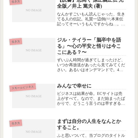
生き方
全版／井上 篤夫 (著)
なんかすごいもん読んじゃった、生き
てる人の伝記。礼賛一辺倒(^^;本来伝
記ってそーいうもんですからね…。と
にかく、孫正義がどんなに桁外れな子
どもだったかという所から始まって、
今まで繰り広げたビジネスの手法も
ジル・テイラー「脳卒中を語
生き方
「大胆な発想」「人を巻き込むエネ
る」〜心の平安と悟りは今こ
ル...
こにある？〜
ずいぶん時間が過ぎてしまったけど、
いつか再放送があったら見てみてくだ
さい。あるいはオンデマンドで。4月
23日放送 | これまでの放送 | スーパー
プレゼンテーション｜Eテレ NHKオン
ライン via kwoutジル・テイラー博士
みんなで幸せに
スモールビジネス
は、この本の...
ビジネスは結果が命。ECサイトは売
上がすべて。なので、まだ始まったば
かりで、どうこう言うのは早すぎるん
ですが、念願かなって、７月から運営
パートナーさんに筆文字ショップの更
新をおまかせできることになりまし
まずは自分の人生をなんとか
た。やったねー(^-^)//""パチパ...
生き方
すること。
ふと思いついて、当ブログのタイトル