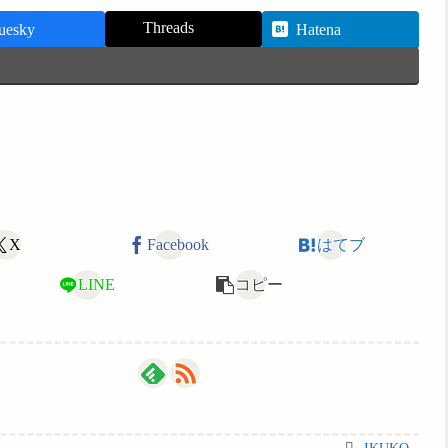
Threads
uesky
Hatena
X
Facebook
はてブ
LINE
コピー