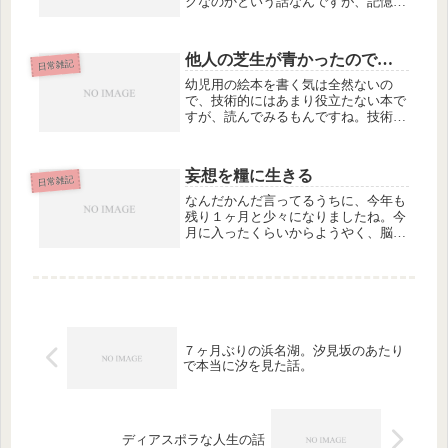
クなのかという話なんですが、記憶を
掘り起こしてみると、年末にふと見か
けた２ちゃんのログで、「レーシック
やってみたらめちゃくちゃ調子がい
他人の芝生が青かったので…
い」というスレを読んだのが、思い立
日常雑記
つき...
幼児用の絵本を書く気は全然ないの
で、技術的にはあまり役立たない本で
すが、読んでみるもんですね。技術以
前に、基本的なことを勘違いしていた
のに気がつきました。人間の種類につ
いて…。人種や性別とは関係ない、そ
妄想を糧に生きる
の人の特質みたいなものについて…。
日常雑記
本の...
なんだかんだ言ってるうちに、今年も
残り１ヶ月と少々になりましたね。今
月に入ったくらいからようやく、脳み
そを、筆文字ではなく、自分の考えた
いことに使えるようになって、そっち
の方面ではずいぶんと進展がありまし
た。形になるのは先ですが。今、現在
は...
７ヶ月ぶりの浜名湖。汐見坂のあたり
で本当に汐を見た話。
ディアスポラな人生の話