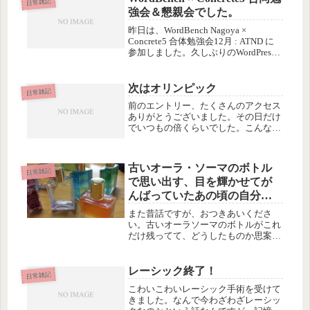
日常雑記
強会＆懇親会でした。
昨日は、WordBench Nagoya ×
Concrete5 合体勉強会12月 : ATND に
参加しました。久しぶりのWordPress
イベントです。下心としては、先週の
NGK忘年会でコケてしまった「eXeの
コワーキング」の３分間ライ...
次はオリンピック
日常雑記
前のエントリー、たくさんのアクセス
ありがとうございました。その日だけ
でいつもの倍くらいでした。こんなに
反応があるなら宝塚専門ブログにして
しまいたいくらいですが、あいにく観
劇は年に２〜３回ですので、ぜんぜん
古いオーラ・ソーマのボトル
ネタが足りません(^^ゞさて、いよい...
日常雑記
で思い出す、目を輝かせてが
んばっていたあの頃の自分…
また昔話ですが、おつきあいくださ
い。古いオーラソーマのボトルがこれ
だけ残ってて、どうしたものか思案
中。
レーシック終了！
日常雑記
こわいこわいレーシック手術を受けて
きました。なんで今わざわざレーシッ