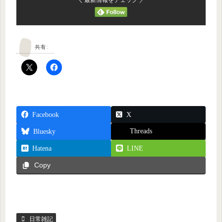
共有:
Facebook
X
Threads
Bluesky
Hatena
LINE
Copy
日常雑記