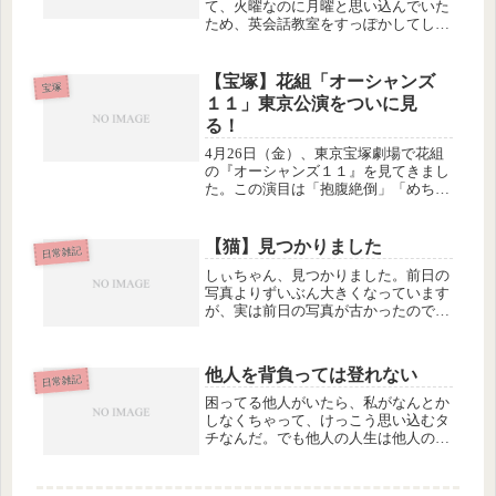
て、火曜なのに月曜と思い込んでいた
ため、英会話教室をすっぽかしてしま
いました。夕方、先生からfacebookで
「どうしたの？病気？」ってDMもら
うまで全然気づいていかなったとい
【宝塚】花組「オーシャンズ
宝塚
う…(~_~;)で今日はちゃんと...
１１」東京公演をついに見
る！
4月26日（金）、東京宝塚劇場で花組
の『オーシャンズ１１』を見てきまし
た。この演目は「抱腹絶倒」「めちゃ
くちゃ面白い」と宝塚大劇場の時から
絶賛コメントが多くて「見たいなぁ、
はぁ…」と思っていたわけですが、こ
【猫】見つかりました
日常雑記
の前日また同様の内容のブログを読
しぃちゃん、見つかりました。前日の
み...
写真よりずいぶん大きくなっています
が、実は前日の写真が古かったので、
現在はこの写真のようにずいぶん大人
びた感じになっています。２軒向こう
の家が今、部屋の改装中なのですが、
他人を背負っては登れない
しぃは一昨日の晩にその家の２階に入
日常雑記
り...
困ってる他人がいたら、私がなんとか
しなくちゃって、けっこう思い込むタ
チなんだ。でも他人の人生は他人のも
のなので、成功も失敗も含めてその人
の責任だ。という当たり前のことによ
うやく気がついた朝。手伝うことはで