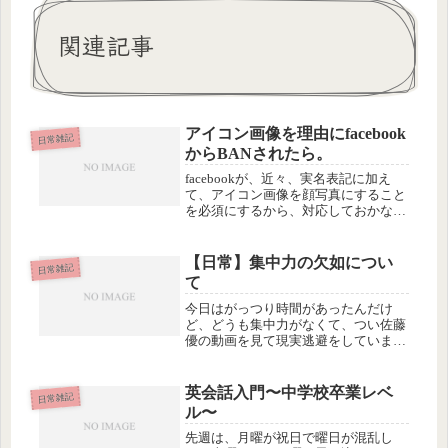
関連記事
アイコン画像を理由にfacebook
日常雑記
からBANされたら。
facebookが、近々、実名表記に加え
て、アイコン画像を顔写真にすること
を必須にするから、対応しておかない
とBANされるという噂がまことしやか
にささやかれております。同様の内容
が複数の人から流れているんだけど、
【日常】集中力の欠如につい
日常雑記
その出典が書いてないので、事...
て
今日はがっつり時間があったんだけ
ど、どうも集中力がなくて、つい佐藤
優の動画を見て現実逃避をしていまし
た。この方は明らかに、文章よりしゃ
べりのほうが得意なようです。しゃべ
りはとても面白いです。今は特にイス
英会話入門〜中学校卒業レベ
日常雑記
ラム圏やウクライナ方面のこみいった
ル〜
事情...
先週は、月曜が祝日で曜日が混乱し