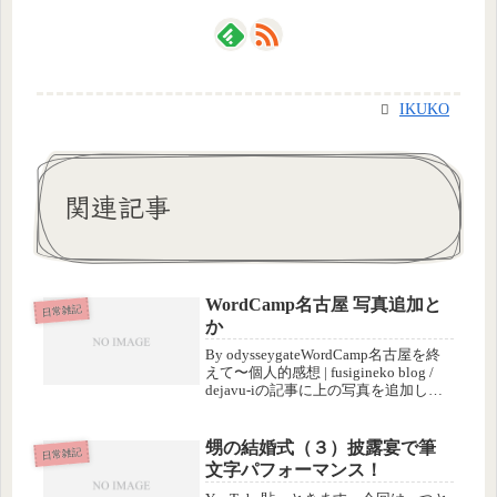
IKUKO
関連記事
WordCamp名古屋 写真追加と
日常雑記
か
By odysseygateWordCamp名古屋を終
えて〜個人的感想 | fusigineko blog /
dejavu-iの記事に上の写真を追加しま
した。ライセンス表記の正しい方法が
分からないのですが、元画像はflickr
にございます...
甥の結婚式（３）披露宴で筆
日常雑記
文字パフォーマンス！