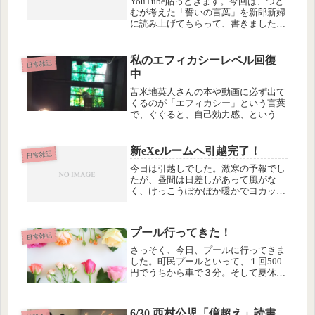
YouTube貼っときます。今回は、つと
むが考えた「誓いの言葉」を新郎新婦
に読み上げてもらって、書きました。
いつも書いてる詩なんですが…語尾が
全部「〜あい」になるのを「愛」と書
くっていうのと「はぐくみます」を
私のエフィカシーレベル回復
日常雑記
「育美」（新婦の名前）と大書する...
中
苫米地英人さんの本や動画に必ず出て
くるのが「エフィカシー」という言葉
で、ぐぐると、自己効力感、という訳
があてはまるようですが、要するに、
自分にはこれくらいの価値がある、と
いうレベルのこと。
新eXeルームへ引越完了！
日常雑記
今日は引越しでした。激寒の予報でし
たが、昼間は日差しがあって風がな
く、けっこうぽかぽか暖かでヨカッタ
ヨカッタ。前より狭くなったのに、妙
に落ち着く感じのeXeルームです。来
年は、いろんなイベントが始まりそう
プール行ってきた！
ですよ！まずはホームページのリニュ
日常雑記
ー...
さっそく、今日、プールに行ってきま
した。町民プールといって、１回500
円でうちから車で３分。そして夏休み
以外は基本的に空いているのがいいと
こ。
6/30 西村公児「億超え」読書