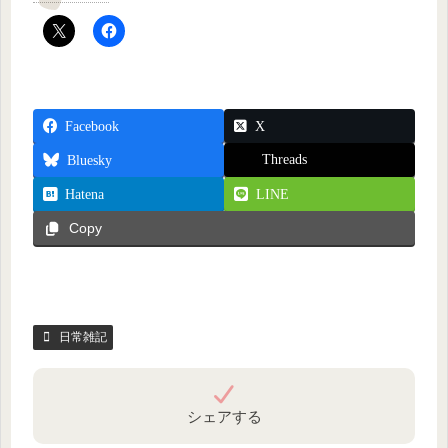
Facebook
X
Threads
Bluesky
Hatena
LINE
Copy
日常雑記
シェアする