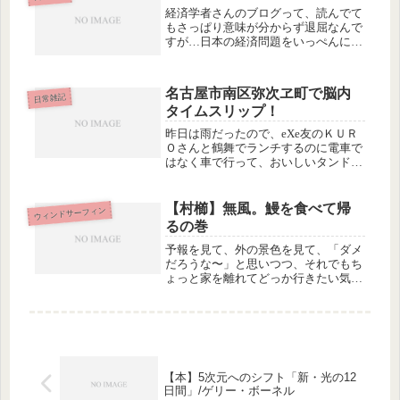
経済学者さんのブログって、読んでて
もさっぱり意味が分からず退屈なんで
すが…日本の経済問題をいっぺんに解
決するたったひとつの冴えたやり方
—貨幣廃止—現金を廃止して、電子マ
ネーオンリーにして、その上でマイナ
名古屋市南区弥次ヱ町で脳内
ス金利を実行。すると、早く使わない
日常雑記
タイムスリップ！
と...
昨日は雨だったので、eXe友のＫＵＲ
Ｏさんと鶴舞でランチするのに電車で
はなく車で行って、おいしいタンドリ
ーチキンカレーを食べましたよ…♡…
というところで話は終わらなくて、そ
の帰り道です。
【村櫛】無風。鰻を食べて帰
ウィンドサーフィン
るの巻
予報を見て、外の景色を見て、「ダメ
だろうな〜」と思いつつ、それでもち
ょっと家を離れてどっか行きたい気分
だったので村櫛へ。もう１号線から浜
名湖が見えたとたんに「ダメだこり
ゃ」状態。水面が鏡のようにぴかーっ
となってる時は、無風の証拠。風がな
いの...
【本】5次元へのシフト「新・光の12
日間」/ゲリー・ボーネル