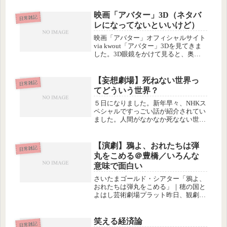
映画「アバター」3D（ネタバ
日常雑記
レになってないといいけど）
映画「アバター」オフィシャルサイト
via kwout「アバター」3Dを見てきま
した。3D眼鏡をかけて見ると、奥行
きがあるように感じるという噂の３次
元映画です。3Dというと、画面から
物体が浮き出て飛び出してくるように
【妄想劇場】死ねない世界っ
日常雑記
感じるイメージなんですが...
てどういう世界？
５日になりました。新年早々、NHKス
ペシャルですっごい話が紹介されてい
ました。人間がなかなか死なない世界
がすぐそこに…？？
【演劇】鴉よ、おれたちは弾
日常雑記
丸をこめる＠豊橋／いろんな
意味で面白い
さいたまゴールド・シアター「鴉よ、
おれたちは弾丸をこめる」｜穂の国と
よはし芸術劇場プラット昨日、観劇し
てきました。
笑える経済論
日常雑記