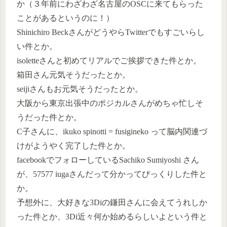
か（３年前にわざわざ名古屋のOSCに来てもらった
ことがあるというのに！）
Shinichiro BeckさんがどうやらTwitterでもすごいらし
い件とか。
isoletteさんと初めてリアルでご挨拶できた件とか。
箱田さん元気そうだったとか。
seijiさんもお元気そうだったとか。
大阪から東京出張中のポジカルさんがめちゃ忙しそ
うだった件とか。
C子さんに、ikuko spinotti = fusigineko って脳内関連づ
けがようやく完了した件とか。
facebookでフォローしているSachiko Sumiyoshi さん
が、57577 iugaさんだって分かってびっくりした件と
か。
予想外に、大好きな3Diの鎌田さんに会えてうれしか
った件とか、3Di近々何か始めるらしいよという件と