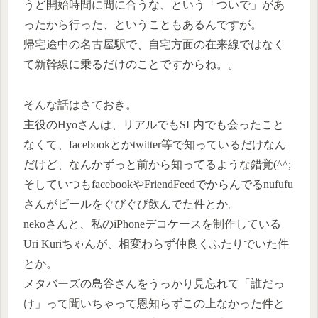
うど開始時間に間に合うな、という「ついで」があ
ったから行った、ということもあるんですが。
帰宅途中の名古屋駅で、自宅方面の在来線ではなく
て新幹線に乗るだけのことですからね。。
そんな話はさておき。
主役のHyoさんは、リアルでもSL内でも会ったこと
なくて、facebookとかtwitter等で知っているだけなん
だけど、なんかずっと前から知ってるような錯覚(^^;
そしていつもfacebookやFriendFeedでからんでるnufufu
さんがビールをぐびぐび飲んでた件とか。
nekoさんと、私のiPhoneデコケースを制作している
Uri Kuriちゃんが、相変わらず仲良くふたりでいた件
とか。
メタバーズの島谷さんをうっかり見忘れて「誰だっ
け」って聞いちゃって恩知らずこの上なかった件と