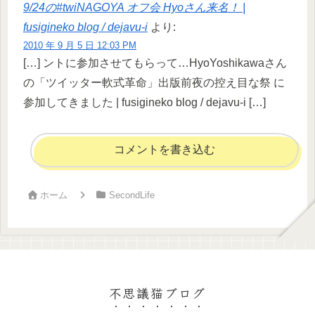
9/24の#twiNAGOYA オフ会 Hyoさん来名！ |
fusigineko blog / dejavu-i
より:
2010 年 9 月 5 日 12:03 PM
[…] ントに参加させてもらって…HyoYoshikawaさん
の「ツイッター軟式革命」出版前夜の控え目な祭 に
参加してきました | fusigineko blog / dejavu-i […]
コメントを書き込む
ホーム
SecondLife
不思議猫ブログ