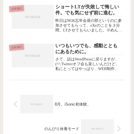
で、現地で降ろして部屋まで運び上げ
ショートLTが失敗して悔しい
るという、手伝いというより作業部隊
日常雑記
件。でも気にせず前に進む。
の本...
昨日はNGK忘年会昼の部というのに参
加させてもらって、eXeのことを３分
間、LTさせてもらいました。※めんど
うなので、NGK忘年会と、LTの、言
葉の説明は省きます。リンク先を見て
もらうと、分かるかもしれないし、分
いつもいつでも、感動ととも
日常雑記
からないかもしれません…(¨...
にあるために。
さて、話はWordPressに戻りますが…
(^^;Twitterオフ会も楽しいんだけど、
私にとってはやっぱり、WEB制作系
の勉強会がいちばん刺激的だし、チャ
レンジしてる感じがして好きです。今
年のWordPressにはホントにワクワク
します。...
8月。iSonic初体験。
のんびり休養モード