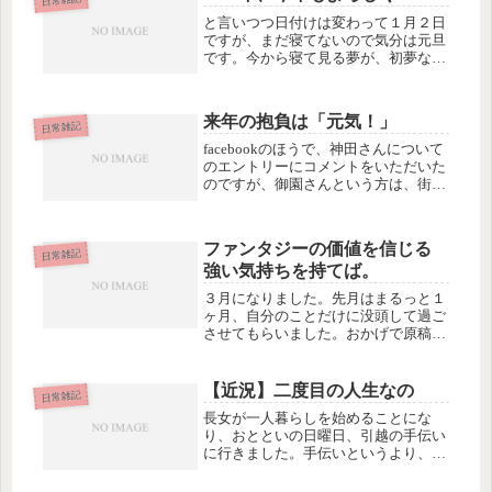
と言いつつ日付けは変わって１月２日
ですが、まだ寝てないので気分は元旦
です。今から寝て見る夢が、初夢なん
だよね、多分？昨日（元旦の朝）に見
た夢は、なんかアドレナリン放出系
で。うちに子どもの教材の押し売りが
来年の抱負は「元気！」
来てずばっと断ったら、翌日、同じ会
日常雑記
社の...
facebookのほうで、神田さんについて
のエントリーにコメントをいただいた
のですが、御園さんという方は、街で
ばったり神田さんに会って、名刺交換
したり歓談したりされたそうです。み
なさんも街で神田さんを見かけたら気
ファンタジーの価値を信じる
軽に声をかけてみるといいコト...
日常雑記
強い気持ちを持てば。
３月になりました。先月はまるっと１
ヶ月、自分のことだけに没頭して過ご
させてもらいました。おかげで原稿も
書き上がり、とりあえず１歩、踏み出
せた感じ。何度も書いたかもしれない
けど、年明け直後に方針転換して筆文
【近況】二度目の人生なの
日常雑記
字から手を引いたので、今は、事務的
長女が一人暮らしを始めることにな
な...
り、おとといの日曜日、引越の手伝い
に行きました。手伝いというより、私
と次女で、家から持って行く服とかあ
ちこちで買い出した日用品を車に積ん