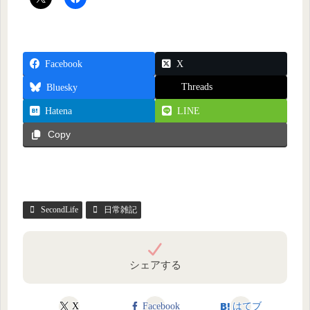
Facebook
X
Threads
Bluesky
Hatena
LINE
Copy
SecondLife
日常雑記
シェアする
X
Facebook
はてブ