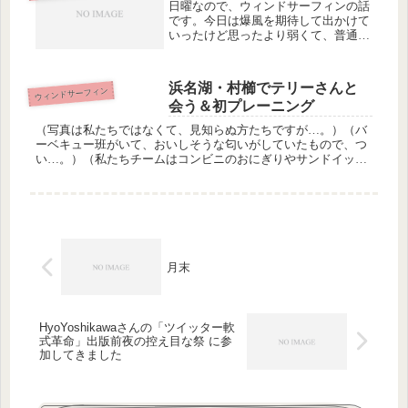
鉄...
日曜なので、ウィンドサーフィンの話
です。今日は爆風を期待して出かけて
いったけど思ったより弱くて、普通に
強風という感じでした。爆走とまでは
いかなかったけどいろんな乗り方を試
したりできたし、部分的にプレーニン
浜名湖・村櫛でテリーさんと
ウィンドサーフィン
グできる時もあり、じゅうぶん満喫し
会う＆初プレーニング
ま...
（写真は私たちではなくて、見知らぬ方たちですが…。）（バ
ーベキュー班がいて、おいしそうな匂いがしていたもので、つ
い…。）（私たちチームはコンビニのおにぎりやサンドイッチ
でがんばってます(^^;）昼前に村櫛について、準備をしていた
ら、年配の女...
月末
HyoYoshikawaさんの「ツイッター軟
式革命」出版前夜の控え目な祭 に参
加してきました