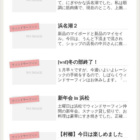
て、にぎやかな浜名湖でした。私は順
調に筋肉痛で、現在のところ、上腕三
頭筋と、名前は分かりませんが手の指
の内側の筋肉が、ぎしぎしガタガタし
ています。たぶん明日になったら上腕
浜名湖２
ウィンドサーフィン
二頭筋に筋肉痛が出そうな予感がしま
す。...
新品のマイボードと新品のマイセイ
ル。今日は、うんと下流まで流され
て、ショップの店長の中川さんに救助
されたり、あさりをとろうと１時間も
格闘したけど４個しか取れなくて、帰
りに、たくさん取った人から分けても
[wsf]冬の部終了！
ウィンドサーフィン
らったりしていました。あまりウィン
ドサー...
１月早々ですが、今週いよいよレーシ
ックの手術をするので、しばらくウィ
ンドサーフィンはお休みします。「冬
の部」終了〜♪復帰は３月くらいかな
ぁ〜って思っていますが、３月ってち
ょっとは暖かくなってるんでしょう
新年会 in 浜松
ウィンドサーフィン
か。昨日の浜名湖は、東京方面や三重
方面...
土曜日は浜松でウィンドサーフィン仲
間の新年会。スナック貸し切りで、お
料理は豪華にすき焼きでした。正確に
はすき焼きではなく、すき煮。土鍋に
割り下で、肉や野菜を煮て食べます。
浜松のすき焼きはこれなんですって。
【村櫛】今日は楽しめました
ウィンドサーフィン
愛知県方面では、すき焼きというと、