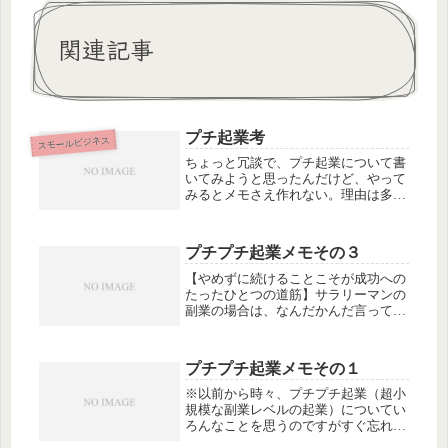
関連記事
プチ起業考
スモールビジネス
ちょっと冗談で、プチ起業について書
いてみようと思ったんだけど、やって
みるとメモさえ作れない。理由は多
分、私が思う「うまくいく方法」が、
激しく「私固有」の方法だからじゃな
いかと思うんですよね。2001年の「む
プチプチ起業メモその３
かつきシスターズ」以来、自分が通
っ...
【やめずに続けることこそが成功への
たったひとつの道筋】サラリーマンの
副業の場合は、なんだかんだ言って本
業優先のため、副業にまで情熱とパワ
ーを回せない。主婦の副業の場合は、
情熱とパワーを回せたとしても、ちょ
プチプチ起業メモその１
っとがんばりどころに来たあたりでご
主...
※以前から時々、プチプチ起業（超小
規模な副業レベルの起業）についてい
ろんなことを思うのですがすぐ忘れち
ゃうので^^;、思いついた時にメモし