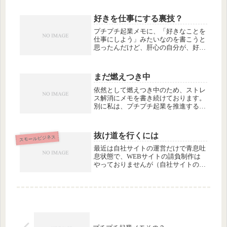
ていきたいと思います。【低価格サー
ビスで利益を出すことにコミットす
好きを仕事にする裏技？
る】たとえばサラリーマンの余暇利用
で...
プチプチ起業メモに、「好きなことを
仕事にしよう」みたいなのを書こうと
思ったんだけど、肝心の自分が、好き
なことを仕事にできてないので（爆）
どうするよ、自分。だいたい、最初に
やったリサイクル子供服販売なんて、
まだ燃えつき中
好きでもなんでもない（というか嫌
い）...
依然として燃えつき中のため、ストレ
ス解消にメモを書き続けております。
別に私は、プチプチ起業を推進する委
員会でもなければ、プチプチ起業しよ
うとする人をサポートしたいわけでも
なくて、これはただひとえに、私のス
抜け道を行くには
スモールビジネス
トレス解消のために書いた駄メモであ
り...
最近は自社サイトの運営だけで青息吐
息状態で、WEBサイトの請負制作は
やっておりませんが（自社サイトの構
築まで、ひとに頼むありさまです）
^^;でもいろんな相談をされることは
多くて、今も新規にWEB制作業を始
めたい人に、抜け道アドバイスを提供
し...