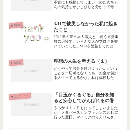
不覚にも感動してしまい、のだめちゃ
んの気持ちがひしひしと分かって号
泣…したかったけど、隣のおばさんが
ポップコーンばりばり食べてるので、
若干興ざめ。ちょっと残念。。「のだ
3.11で被災しなかった私に起き
め」に限らず、山本鈴美香の「エース
日常雑記
たこと
をね...
2011年の東日本大震災と、続く原発事
故の追悼で、いろんな人がブログを書
いていました。SEOを勉強してたとき
に知ったカリスマブロガー（？）の永
江一石さんも、3.11から６年経過して
思うこと | More Access! More Fun! ...
理想の人生を考える（１）
日常雑記
どうやってお金を儲けようか…という
ことを一切考えなくても、お金が儲か
る人生ってあるかな。私は体験したこ
とないけど、世の中にはそういう人が
けっこうたくさんいるような気がする
けど。うむー。
「目玉がぐるぐる」自分を知
スピリチュアル
ると安心してがんばれるの巻
うっかり１ヶ月もたってしまいました
が、メタバースカンファレンス2010に
行った翌日、マイミクのりえりんさん
と、渋谷の東急ホテルのロビーでお茶
しながら、オーラ診断をしてもらった