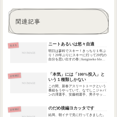
関連記事
ニートあるいは悠々自適
生き方
明日は蓼科でスキー！きっちり１年ぶ
り！20年ぶりにスキーに行って20代の
自分を思い出すの巻 | fusigineko blog /
dejavu-i暖かい日が続いてるので、溶
けたり凍ったり、凍ったり凍ったり、
してないといいけど。アタシは年末...
「本気」には「100%投入」と
日常雑記
いう１種類しかない
この間、新春アスリートトークという
番組をうやっていて、なでしこジャパ
ンの澤選手、安藤梢選手、男子サッカ
ーの長谷部誠選手、水泳の北島康介選
手などが出ていたので、録画して見て
みました。そして話を聞いているうち
のだめ後編ヨカッタです
日常雑記
に、今までの自分が「本気」につい
結局、朝イチで見に行ってきました。
て、...