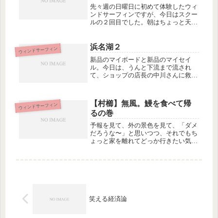
先々週の日曜日に初めて体験したウィ
ンドサーフィンですが、今日はスクー
ルの２回目でした。朝はちょっと天気
が悪かったので、あまりキレイじゃな
いけど、ショップからの眺め。場所は
新舞子です。ウィンドサーフィンって
浜名湖２
ウィンドサーフィン
いうのはご存知かもしれませんが、サ
新品のマイボードと新品のマイセイ
ー...
ル。今日は、うんと下流まで流され
て、ショップの店長の中川さんに救助
されたり、あさりをとろうと１時間も
格闘したけど４個しか取れなくて、帰
りに、たくさん取った人から分けても
【村櫛】無風。鰻を食べて帰
ウィンドサーフィン
らったりしていました。あまりウィン
るの巻
ドサー...
予報を見て、外の景色を見て、「ダメ
だろうな〜」と思いつつ、それでもち
ょっと家を離れてどっか行きたい気分
だったので村櫛へ。もう１号線から浜
名湖が見えたとたんに「ダメだこり
ゃ」状態。水面が鏡のようにぴかーっ
となってる時は、無風の証拠。風がな
いの...
笑える経済論