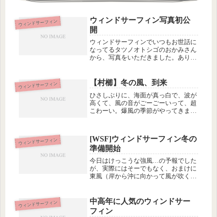
ウィンドサーフィン写真初公
ウィンドサーフィン
開
ウィンドサーフィンでいつもお世話に
なってるタツノオトシゴのおかみさん
から、写真をいただきました。ありが
とうございま〜す♪写ってるのは私で
すよ、後ろ姿では全然誰だか分かりま
せんねー。セイルは友達の6.3です(^^;
【村櫛】冬の風、到来
ウィンドサーフィン
引き返す目印にしている白い杭...
ひさしぶりに、海面が真っ白で、波が
高くて、風の音がごーごーいって、超
こわーい。爆風の季節がやってきまし
たー。寒いです。今シーズン初めてド
ライスーツを着ました。とにかく風が
強いので、4.0でもちょっとセイルを
[WSF]ウィンドサーフィン冬の
ウィンドサーフィン
持ち上げるだけで「ひゅんっ！」っ
準備開始
て...
今日はけっこうな強風…の予報でした
が、実際にはそーでもなく、おまけに
東風（岸から沖に向かって風が吹くの
で、沖へ出ると戻れなくなるパターン
の風向き。初心者は要注意なのね）※
ウィンドサーフィンは、風上に向かっ
中高年に人気のウィンドサー
ウィンドサーフィン
て進めません。びびりの私は岸にはり
フィン
つ...