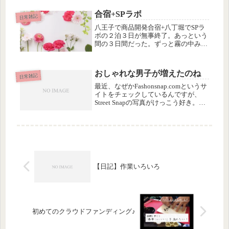
NAGOYA (1) お友だちが主催している
きものワンピースを試着させてもらい
合宿+SPラボ
ました。あらかじめ、お太鼓の...
日常雑記
八王子で商品開発合宿+八丁堀でSPラ
ボの２泊３日が無事終了。あっという
間の３日間だった。ずっと霧の中みた
いだった商品開発も一筋の光が見え、
マーケティングのほうもざっくりだけ
ど方向性は決まった。
おしゃれな男子が増えたのね
日常雑記
最近、なぜかFashonsnap.comというサ
イトをチェックしているんですが、
Street Snapの写真がけっこう好き。え
え〜これ、男の子なの？！って驚くよ
うなセンスのいい、おしゃれなメンズ
がいっぱい。（女の子のスナップもあ
ります）最近...
【日記】作業いろいろ
初めてのクラウドファンディング♪