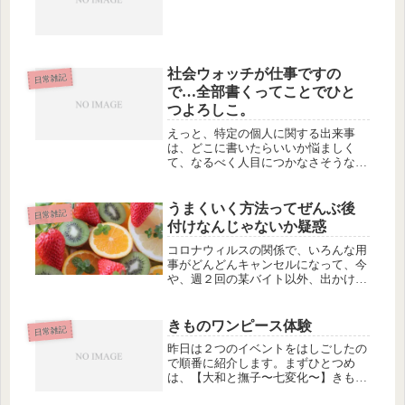
社会ウォッチが仕事ですの
日常雑記
で…全部書くってことでひと
つよろしこ。
えっと、特定の個人に関する出来事
は、どこに書いたらいいか悩ましく
て、なるべく人目につかなさそうな所
にこそっと書いたりしていますが、そ
ういうのもめんどいので、はっきりさ
せときましょう。わたし、生まれつき
うまくいく方法ってぜんぶ後
日常雑記
の「社会ウォッチャー」で、この世の
付けなんじゃないか疑惑
出来事...
コロナウィルスの関係で、いろんな用
事がどんどんキャンセルになって、今
や、週２回の某バイト以外、出かける
用事はひとつもない。さっき気がつい
たんだけどこの状況、「やりたいこ
と、やって楽しいことしか残ってな
きものワンピース体験
日常雑記
い」なんと。キャンセルになったいろ
昨日は２つのイベントをはしごしたの
んなこ...
で順番に紹介します。まずひとつめ
は、【大和と撫子〜七変化〜】きもの
ワンピース体験＆お楽しみ会 at