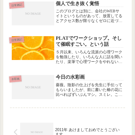
のほうをちょっと読んだら、夢中にな
個人で生き抜く覚悟
日常雑記
って、そのまま最後まで読んでしまっ
このブログとは別に、会社のWEBサ
た...
イトというものがあって、放置してる
とアクセス数が限りなくゼロに近づい
てしまうので、用もないのに連載コラ
ムを書いたりしていたのですが。よく
よく考えると、その努力ってあまり意
PLATでワークショップ。そし
味がないような気がしますね。自分た
日常雑記
て催眠すごい。という話
ち...
５月以来、いろんな流派の心理ワーク
を勉強したり、いろんな人に話を聞い
たり、楽筆で心理ワークをやれないか
考えたり、考えたり、考えたり、考え
たりしていたら、疲れてしまって
(@_@)
今日の水彩画
水彩画
薔薇。陰影の仕上げを先生に手伝って
もらいましたが、前に書いた椿の花に
比べればずいぶんマシ。スミレ。こち
らは色塗りを失敗。混ぜれば混ぜるほ
ど色が濁ってダメダメになります。同
じ色の花がごちゃごちゃっとまとまっ
てるパターンは、別の花で再チャレン
ジ...
2011年 あけましておめでとうござい
ます