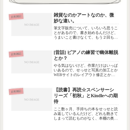
雑貨なのかアートなのか、微
日常雑記
妙な違い。
筆文字販売について、いろいろ思うこ
とがあるので、書き始めるんだけど、
うまいこと書けなくて、もう２回も長
文を削除してしまった。簡単に言え
ば、価値の創造っていうけど、筆文字
の価値って何？っていうような話。そ
[昔話] ピアノの練習で幽体離脱
日常雑記
れって雑貨なの？それともアートな
とか？
の？雑...
やる気はないけど、作業だけはいっぱ
いあるので、せっせと写真の加工とか
WEBサイトのレイアウト修正とかや
ってます。写真の加工もバナー作りも
嫌いだけど、暇つぶしにはなるのでま
あいいか、と思ってやってます。単純
【読書】再読☆スペンサーシ
日常雑記
作業をやっていると、子どもの頃を思
リーズ「初秋」とKindleへの期
い...
待
ここ数ヶ月、手持ちの本をせっせと読
み返しているんだけど、どれも飽きて
しまって読むものがなく、本棚の奥の
ほうを見てみたら、ロバート・B・パ
ーカーの「初秋」があった。で、最初