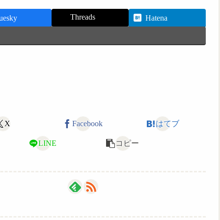
Threads
uesky
Hatena
X
Facebook
はてブ
LINE
コピー