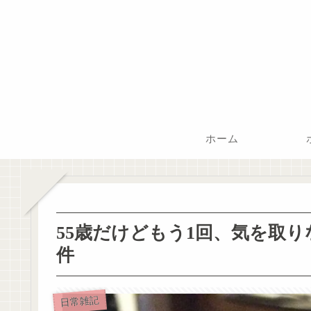
ホーム
55歳だけどもう1回、気を取
件
日常雑記