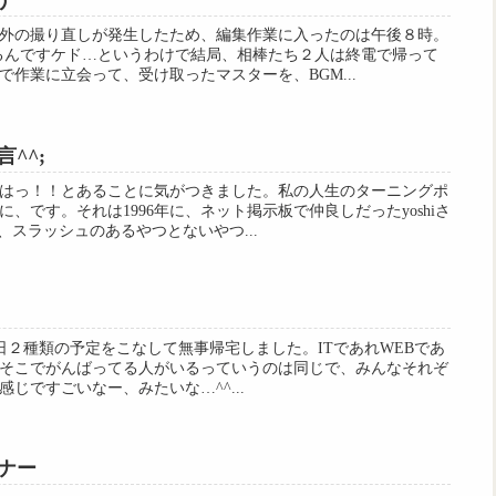
う
外の撮り直しが発生したため、編集作業に入ったのは午後８時。
るんですケド…というわけで結局、相棒たち２人は終電で帰って
作業に立会って、受け取ったマスターを、BGM...
^^;
はっ！！とあることに気がつきました。私の人生のターニングポ
、です。それは1996年に、ネット掲示板で仲良しだったyoshiさ
ね、スラッシュのあるやつとないやつ...
て、本日２種類の予定をこなして無事帰宅しました。ITであれWEBであ
そこでがんばってる人がいるっていうのは同じで、みんなそれぞ
じですごいなー、みたいな…^^...
ナー