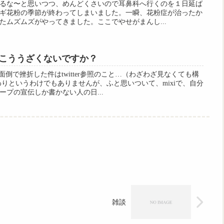
るな〜と思いつつ、めんどくさいので耳鼻科へ行くのを１日延ば
ギ花粉の季節が終わってしまいました。一瞬、花粉症が治ったか
たムズムズがやってきました。ここでやせがまんし...
こううざくないですか？
面倒で挫折した件はtwitter参照のこと…（わざわざ見なくても構
わりというわけでもありませんが、ふと思いついて、mixiで、自分
プの宣伝しか書かない人の日...
雑談