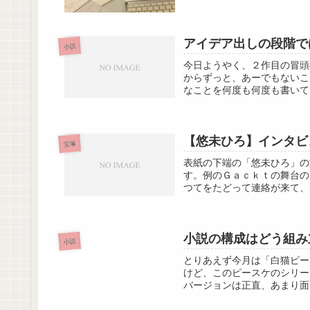
アイデア出しの段階で
小説
今日ようやく、２作目の冒頭
からずっと、あーでもないこ
なことを何度も何度も書いて
【悠未ひろ】インタビ
宝塚
表紙の下端の「悠未ひろ」の
す。例のＧａｃｋｔの舞台の
つてをたどって連絡が来て、
小説の構成はどう組み
小説
とりあえず今月は「白猫ピー
けど、このピースケのシリー
バージョンは正直、あまり面