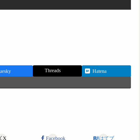
Threads
uesky
Hatena
X
Facebook
はてブ