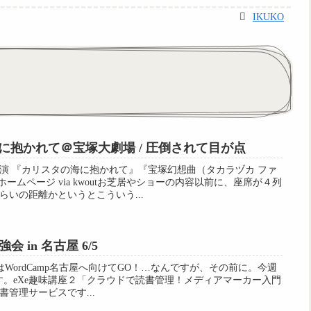
IKUKO
に抱かれて＠宝塚大劇場 / 圧倒されて目が点
演 『カリスタの海に抱かれて』『宝塚幻想曲（タカラヅカ ファ
ホームページ via kwoutお芝居やショーの内容以前に、座席が４列
いの距離かというとこういう...
強会 in 名古屋 6/5
次はWordCamp名古屋へ向けてGO！…なんですが、その前に。今週
強会です。eXe趣味講座２「クラウドで読書管理！メディアマーカー入門
管理サービスです...