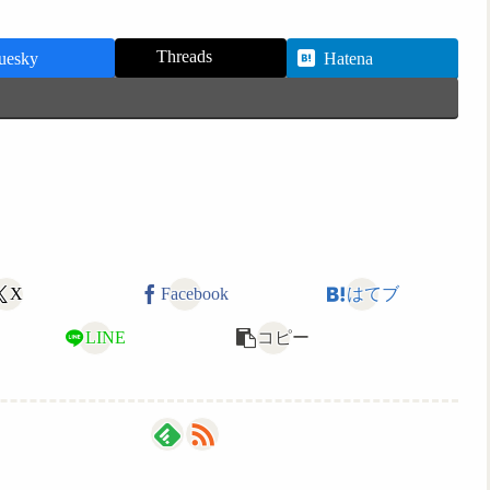
Threads
uesky
Hatena
X
Facebook
はてブ
LINE
コピー