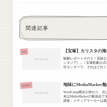
関連記事
【宝塚】カリスタの海
宝塚
観劇レポートその２！花組公
ンタジア）』 | 宝塚歌劇公式
目センターで、それはどれくら
地味にMediaMarker勉
日常雑記
WordCamp横浜が終わり、
末はMediaMarkerの勉
講座」メディアマーカーは蔵書