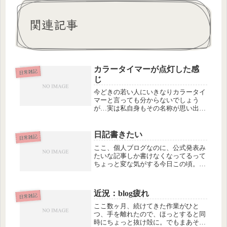
関連記事
カラータイマーが点灯した感
日常雑記
じ
今どきの若い人にいきなりカラータイ
マーと言っても分からないでしょう
が…実は私自身もその名称が思い出せ
なくてウィキペディアで調べてしまっ
たのですが…「ウルトラマン」の胸に
ついてるタイマーですね。時間切れを
日記書きたい
日常雑記
示すタイマーです。ウルトラマンの場
ここ、個人ブログなのに、公式発表み
合は...
たいな記事しか書けなくなってるって
ちょっと変な気がする今日この頃。た
だの日記書きたいよ〜。日記みたいな
ブログ書いても意味ない。テーマを絞
るべきっていうのが、SEO的常識なん
近況：blog疲れ
だけど、アクセス集めるのが目的じ
日常雑記
ゃ...
ここ数ヶ月、続けてきた作業がひと
つ、手を離れたので、ほっとすると同
時にちょっと抜け殻に。でもまあそん