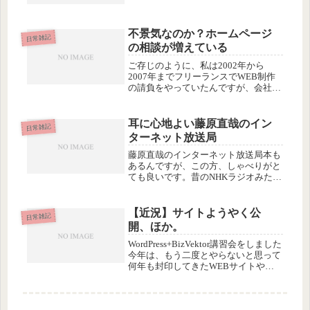
なに根詰めてゴリゴリやってたわけで
もないので、放心状態になるほどでは
ありません。また次の計画に向けて、
不景気なのか？ホームページ
１から作業を始めるだけです。それで
日常雑記
の相談が増えている
も今...
ご存じのように、私は2002年から
2007年までフリーランスでWEB制作
の請負をやっていたんですが、会社設
立後は請負から撤退しています。なん
ですけど、最近ホームページの相談は
よく受けます。んー、というかたぶ
耳に心地よい藤原直哉のイン
日常雑記
ん、相談が「増えてる」気がしま
ターネット放送局
す。...
藤原直哉のインターネット放送局本も
あるんですが、この方、しゃべりがと
ても良いです。昔のNHKラジオみたい
な、ほのぼのしたテーマ曲に乗って軽
やかな語りが続いて、気がつくと最後
まで聞いてしまうのは、内容というよ
【近況】サイトようやく公
日常雑記
り語りの上手さか？内容的には、今
開、ほか。
ま...
WordPress+BizVektor講習会をしました
今年は、もう二度とやらないと思って
何年も封印してきたWEBサイトやブ
ログ制作関連のお仕事（構築や講習
会）をやっているわけですが、そのき
っかけとなったとあるサイトのお仕事