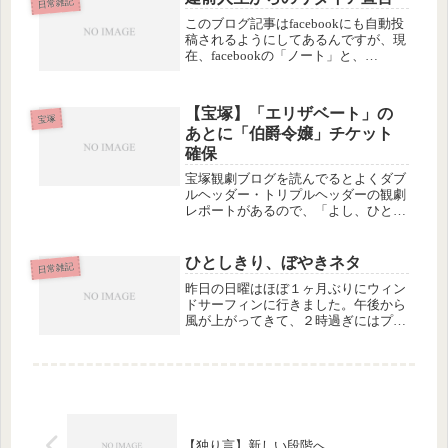
日常雑記
てる間に、オ...
このブログ記事はfacebookにも自動投
稿されるようにしてあるんですが、現
在、facebookの「ノート」と、
NetworkedBlogs というアプリ経由
と、２回同じものが投稿されているの
で、フォロワーの方にはじゃまくさく
【宝塚】「エリザベート」の
感じられるかも...
宝塚
あとに「伯爵令嬢」チケット
確保
宝塚観劇ブログを読んでるとよくダブ
ルヘッダー・トリプルヘッダーの観劇
レポートがあるので、「よし、ひとつ
やってみるか」と思い、東京宝塚劇場
の「エリザベート」昼公演のあと、隣
の日生劇場の「伯爵令嬢」夜公演のチ
ひとしきり、ぼやきネタ
日常雑記
ケットを確保しました。『伯爵令嬢』
昨日の日曜はほぼ１ヶ月ぶりにウィン
...
ドサーフィンに行きました。午後から
風が上がってきて、２時過ぎにはプレ
ーニングに最適なコンディションにな
ったのですが、午前中にビーチスター
トの練習とかやってたら握力腕力が残
量ゼロになってしまって、ほんの数往
復...
【独り言】新しい段階へ