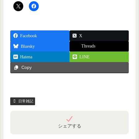
Facebook
X
Threads
Bluesky
Hatena
LINE
Copy
日常雑記
シェアする