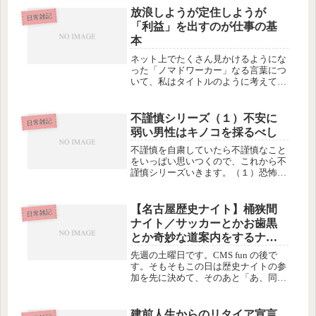
放浪しようが定住しようが
日常雑記
「利益」を出すのが仕事の基
本
ネット上でたくさん見かけるようにな
った「ノマドワーカー」なる言葉につ
いて、私はタイトルのように考えてい
ます。利益を上げられるのであれば、
自宅だろうが職場だろうが街中のカフ
ェだろうが、どこででも働けばいいじ
不謹慎シリーズ（１）不安に
日常雑記
ゃん？ノマドかノマドじゃないかが、
弱い男性はキノコを採るべし
な...
不謹慎を自粛していたら不謹慎なこと
をいっぱい思いつくので、これから不
謹慎シリーズいきます。（１）恐怖心
や不安は、男性のほうが強いっぽい。
一応停止している原発から、放射性物
質が漏れて、海に流れたり、空気中を
【名古屋歴史ナイト】桶狭間
日常雑記
舞ったりしているのは事実ですが、数
ナイト／サッカーとかお歯黒
百...
とか奇妙な道案内をするナビ
とか。
先週の土曜日です。CMS fun の後で
す。そもそもこの日は歴史ナイトの参
加を先に決めて、そのあと「あ、同じ
日の昼間なら行けるな−」と思って、
ついでにCMS Funに参加した、という
いきさつでした(O.O;)(oo;)うかうかし
建前人生からのリタイア宣言